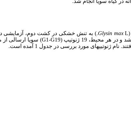
 در گیاه سویا انجام شد.
(
Glysin max
آبیاری هفتگی) و تنش (S2: آبیاری هر دوهف
م ژنوتیپ­های مورد بررسی در جدول 1 آمده است.