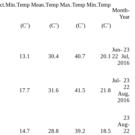
ct.Min.Temp
Mean.Temp
Max.Temp
Min.Temp
Month-
Year
(˚C)
(˚C)
(˚C)
(˚C)
23 Jun-
13.1
30.4
40.7
20.1
22 Jul,
2016
23 Jul-
22
17.7
31.6
41.5
21.8
Aug,
2016
23
Aug-
14.7
28.8
39.2
18.5
22