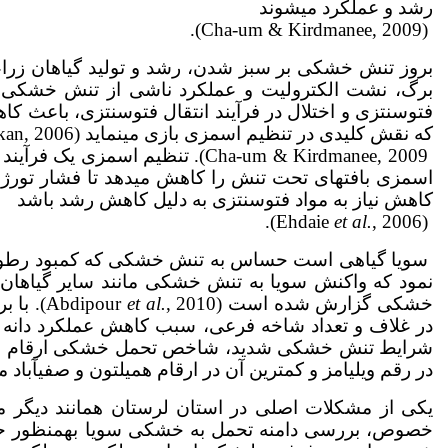
رشد و عملکرد می­شوند
(Cha-um & Kirdmanee, 2009).
بروز تنش خشکی بر سبز شدن، رشد و تولید گیاهان زراعی تأثی
برگ، نشت الکترولیت و عملکرد ناشی از تنش خشکی گزا
فتوسنتزی و اختلال در فرآیند انتقال فتوسنتزی، باعث کاهش ع
که نقش کلیدی در تنظیم اسمزی بازی می­نماید (Ghorbanli & Niakan, 2006;
Cha-um & Kirdmanee, 2009). تنظ
اسمزی بافت­های تحت تنش را کاهش می­دهد تا فشار تورژسانس سلو
کاهش نیاز به مواد فتوسنتزی به دلیل کاهش رشد باشد
et al.
, 2006).
(Ehdaie
سویا گیاهی است حساس به تنش خشکی که کمبود رطوبت قاب
خشکی گزارش شده است (Abdipour
et al.
, 2010
در غلاف و تعداد شاخه فرعی، سبب کاهش عملکرد دانه سویا
شرایط تنش خشکی شدید، شاخص تحمل خشکی ارقام متفا
در رقم ویلیامز و کمترین آن در ارقام همیلتون و صفی­آباد مشاهده
یکی از مشکلات اصلی در استان لرستان همانند دیگر 
خصوص، بررسی دامنه تحمل به خشکی سویا به­منظور حد