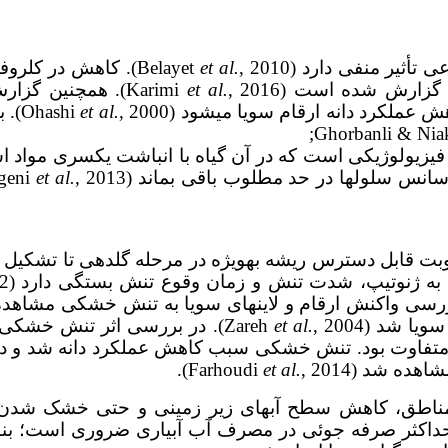
ر منفی دارد (Belayet
et al.
رش شده است (Karimi
et al.
, 2016). همچنین
ملکرد دانه ارقام سویا می­شود (Ohashi
et al.
, 0
یم اسمزی یک فرآیند فیزیولوژیکی است که در آن گیاه با انباشت یک­س
ل­ها در حد مطلوب باقی بماند (Bahramichegeni
et al.
ل دسترس ریشه به­ویژه در مرحله گل­دهی تا تشکیل دانه،
). با بررسی واکنش ارقام و لاین­های سویا به تنش خشکی مشاه
 شد (Zareh
et al.
, 2004). در بررسی اثر تنش خ
وت بود. تنش خشکی سبب کاهش عملکرد دانه شد و در 
 شد (Farhoudi
, 2014).
et al.
مناطق، کاهش سطح آب­های زیر زمینی و حتی خشک شدن بس
اکثر صرفه جوئی در مصرف آب آبیاری ضروری است؛ بناب