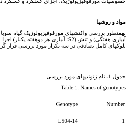
خصوصیات مورفوفیزیولوژیک، اجزای عملکرد و عملکرد دانه
مواد و روش­ها
به­منظور بررسی واکنش­های مورفوفیزیولوژیک گیاه سویا 
بلوک­های کامل تصادفی در سه تکرار مورد بررسی قرار گرفتند. نا
جدول 1- نام ژنوتیپ­های مورد بررسی
Table 1. Names of genotypes
Genotype
Number
L504-14
1