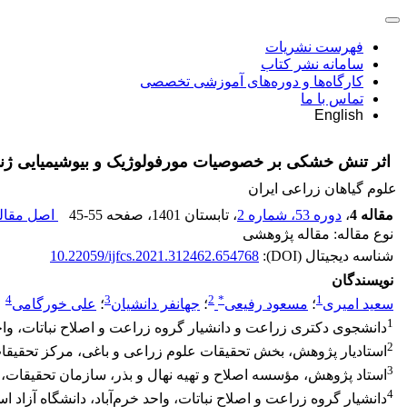
فهرست نشریات
سامانه نشر کتاب
کارگاه‌ها و دوره‌های آموزشی تخصصی
تماس با ما
English
اثر تنش خشکی بر خصوصیات مورفولوژیک و بیوشیمیایی ژن
علوم گیاهان زراعی ایران
مقاله 4
،
دوره 53، شماره 2
، تابستان 1401
، صفحه
45-55
اصل مقاله
نوع مقاله: مقاله پژوهشی
شناسه دیجیتال (DOI):
10.22059/ijfcs.2021.312462.654768
نویسندگان
4
3
2
*
1
سعید امیری
؛
مسعود رفیعی
؛
جهانفر دانشیان
؛
علی خورگامی
1
دانشجوی دکتری زراعت و دانشیار گروه زراعت و اصلاح نباتات، واحد خ
2
استادیار پژوهش، بخش تحقیقات علوم زراعی و باغی، مرکز تحقیقا
3
استاد پژوهش، مؤسسه اصلاح و تهیه نهال و بذر، سازمان تحقیقات،
4
دانشیار گروه زراعت و اصلاح نباتات، واحد خرم‌آباد، دانشگاه آزاد اسل