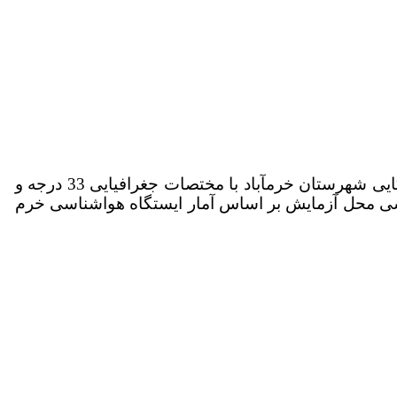
محل اجرای آزمایش، ایستگاه مرکز تحقیقات و آموزش کشاورزی و منابع طبیعی لرستان واقع در منطقه سراب چنگایی شهرستان خرم­آباد با مختصات جغرافیایی 33 درجه و
ز سطح دریا بود­. مشخصات هواشناسی محل آزمایش بر اساس آمار ایستگاه هواشناسی خرم