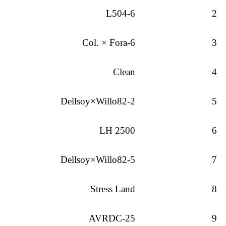
L504-6
2
Col. × Fora-6
3
Clean
4
Dellsoy×Willo82-2
5
LH 2500
6
Dellsoy×Willo82-5
7
Stress Land
8
AVRDC-25
9