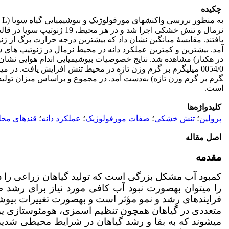
چکیده
به­ منظور بررسی واکنش­های مورفولوژیک و بیوشیمیایی گیاه سویا (
نرمال و تنش خشکی اجرا ش
گرم بر گرم وزن تازه) به‌دست آمد. در مجموع و براساس میزان تولید
است.
کلیدواژه‌ها
پرولین
؛
تنش خشکی
؛
صفات مورفولوژیک
؛
عملکرد دانه
؛
قندهای محل
اصل مقاله
مقدمه
را می­توان به­صورت نبود آب کافی مورد نیاز برای رشد طبی
فرایندهای رشد و نمو مؤثر است و به­صورت تغییرات بیوشیمیا
می­شوند که به بقا و رشد گیاهان در شرایط محیطی شدی