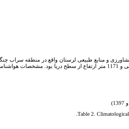
20 دقیقه عرض شمالی و 48 درجه و 18 دقیقه طول شرقی و 1171 متر ارتفاع ا
Table 2. Climatological