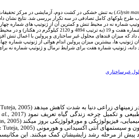
Glysin max
د و در هر محیط، 19 ژنوتیپ سویا در قالب طرح بلوک­های کامل تصادفی در سه تکرار بررس
 دانه، ژنوتیپ شماره هفت برای شرایط نرمال و ژنوتیپ شماره نه برای
ول غیرساختاری
عی و تکمیل چرخه زندگی گیاه تعریف نمود (Moosavi
 al.
یی، فیزیولوژیکی و مورفولوژیکی بروز می­کند (Wang
د پیش از مرحله رشد زایشی­شان کمک می­کنند. این مکانی