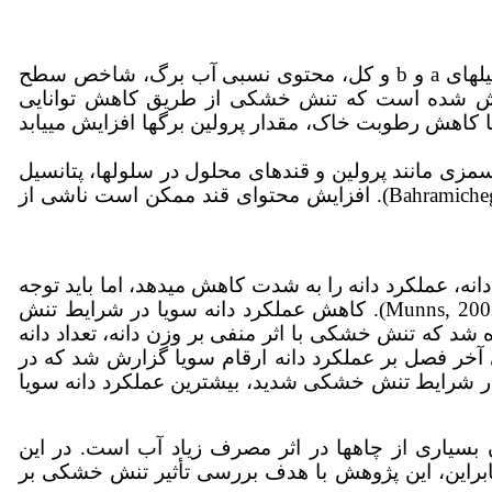
, 2010). کاهش در کلروفیل­های a و b و کل، محتوی نسبی آب برگ، شاخص سطح
 گزارش شده است که تنش خشکی از طریق کاهش توانایی
200). با کاهش رطوبت خاک، مقدار پرولین برگ­ها افزایش می­یابد
ری مواد اسمزی مانند پرولین و قندهای محلول در سلول­ها، پتانسیل
, 2013). افزایش محتوای قند ممکن است ناشی از
 عملکرد دانه را به شدت کاهش می­دهد، اما باید توجه
نمود که واکنش سویا به تنش خشکی مانند سایر گیاهان به ژنوتیپ، شدت تنش و زمان وقوع تنش بستگی دارد (Munns, 2002). کاهش عملکرد دانه سویا در شرایط تنش
ده شد که تنش خشکی با اثر منفی بر وزن دانه، تعداد دانه
شکی آخر فصل بر عملکرد دانه ارقام سویا گزارش شد که در
شرایط تنش خشکی شدید، بیشترین عملکرد دانه سویا
یاری از چاه­ها در اثر مصرف زیاد آب است. در این
راین، این پژوهش با هدف بررسی تأثیر تنش خشکی بر