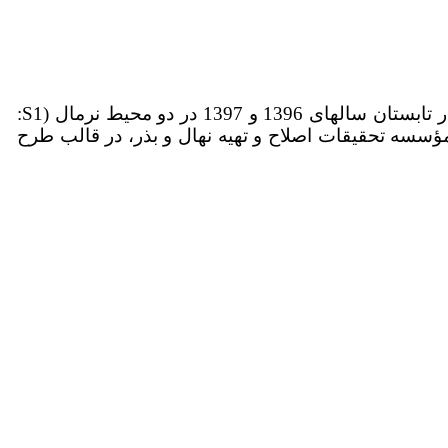
L.) به تنش خشکی در کشت دوم، آزمایشی در تابستان سال­های 1396 و 1397 در دو محیط نرمال (S1:
ته یکبار) اجرا شد و در هر محیط، 19 ژنوتیپ (G1-G19) سویا ارسالی از مؤسسه تحقیقات اصلاح و تهیه نهال و بذر، در قالب طرح