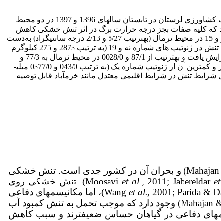
L.) به تنش خشکی در کشت دوم، آزمایشی در مرکز تحقیقات کشاورزی لرستان در تابستان سال­های 1396 و 1397 در دو محیط
ی شد. نتایج نشان داد که کلیه صفات ب­جز درجه حرارت برگ در اثر تنش خشکی کاهش
یافتند. مقایسۀ میانگین نشان داد که بیشترین درجه حرارت برگ از ژنوتیپ شماره نه در محیط تنش و کمترین آن از ژنوتیپ­ های شماره چهار و 15 در محیط نرمال (به­ترتیب 5/27 و 2/13 درجه سانتی­گراد) به‌دست
آمد. بیشترین و کمترین عملکرد دانه در محیط نرمال در ژنوتیپ­ های شماره هفت و 19 (به­ ترتیب 4894 و 2120 کیلوگرم در هکتار) و در محیط تنش در ژنوتیپ­ های شماره نه و 19 (به­ ترتیب 2873 و 275 کیلوگرم
در هکتار) مشاهده شد. نتایج خصوصیات بیوشیمیایی اندام هوایی نشان داد که میزان قندهای محلول غیر ساختاری و پرولین با اعمال تنش افزایش یافت و به­ترتیب از 87/1 و 0028/0 در محیط نرمال به 77/3 و
0054/0 میلی­گرم بر گرم وزن تازه در محیط تنش افزایش یافت. در میان ژنوتیپ­ ها، بیشترین میزان پرولین اندام هوائی از ژنوتیپ شماره چهار و کمترین آن از ژنوتیپ شماره یک (به ­ترتیب 043/0 و 0377/0 میلی­
 شرایط تنش در شرایط اقلیمی معتدل مانند خرم­آباد قابل توصیه
کمبود آب مشکل بزرگی است که تولید گیاهان زراعی را در زمین­های زراعی دنیا به شدت کاهش می­دهد (Mahajan Tuteja, 2005) و بحران آن در کشور جدی است. تنش خشکی
et
, 2011; Jabereldar
et al.
, 2017). تنش خشکی روی
et al.
, 2001; Parida & Das, 2005)، اما مکانیسم­های دفاعی
متعددی در گیاهان همچون تنظیم اسمزی، هومئوستازی یون و سیستم­های آنتی اکسیدانی و هورمونی (Mahajan & Tuteja, 2005) وجود دارد که موجب تحمل به تنش کمبود آب
سم­های دفاعی در گیاهان حساس ضعیف­ترند و سبب کاهش