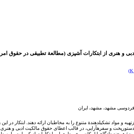
ی و هنری از ابتکارات آشپزی (مطالعة تطبیقی در حقوق امریک
)
 فردوسی مشهد، مشهد، ایران
رزتهیه و مواد تشکیل‏دهندة متنوع را به مخاطبان ارائه دهند. ابتکار در 
ورپخت و سفره‏آرایی، در قالب اعطای حقوق مالکیت ادبی و هنری به پ
هرچند دادگاه‏ها امکان برخورداری این ابتکارات از کپی‏رایت را به طور 