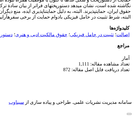
نگاشته شده است، نشان می‏دهد دستورپخت‏های فراتر از بیان سادة ترک
حقوق ایران، حمایت‏پذیرند. البته، به دلیل حمایت‏ناپذیری ایده، منع
البته، شرط تثبیت در حامل فیزیکی بادوام حمایت از برخی سفره‏آرایی‏ه
کلیدواژه‌ها
اصالت
؛
تثبیت در حامل فیزیکی
؛
حقوق مالکیت ادبی و هنری
؛
دستور
مراجع
آمار
تعداد مشاهده مقاله: 1,111
تعداد دریافت فایل اصل مقاله: 872
سامانه مدیریت نشریات علمی.
طراحی و پیاده سازی از
سیناوب