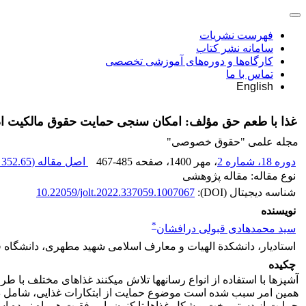
فهرست نشریات
سامانه نشر کتاب
کارگاه‌ها و دوره‌های آموزشی تخصصی
تماس با ما
English
غذا با طعم حق ‏مؤلف: امکان‏ سنجی حمایت حقوق مالکیت ادب
مجله علمی "حقوق خصوصی"
دوره 18، شماره 2
، مهر 1400
، صفحه
467-485
اصل مقاله (
352.65 K
نوع مقاله: مقاله پژوهشی
شناسه دیجیتال (DOI):
10.22059/jolt.2022.337059.1007067
نویسنده
*
سید محمدهادی قبولی درافشان
استادیار، دانشکدة الهیات و معارف اسلامی شهید مطهری، دانشگاه
چکیده
آشپزها با استفاده از انواع رسانه‏ها تلاش می‏کنند غذاهای مختلف با ط
همین امر سبب شده ‏است موضوع حمایت از ابتکارات غذایی، شامل دست
حمایت از دستورپخت و شکل غذاها تا کنون با موفقیت همراه نبوده است؛ 