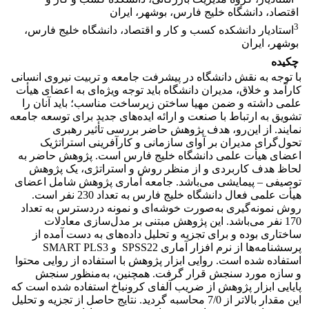
اقتصاد، دانشگاه خلیج فارس، بوشهر، ایران
3
استادیار دانشکده کسب و کار و اقتصاد، دانشگاه خلیج فارس،
بوشهر، ایران
چکیده
با توجه به نقش دانشگاه در پیشرفت جامعه و تربیت نیروی انسانی
کارآمد و خلاق، مدیران دانشگاه باید توجه ویژه‌ای به اعضای هیأت
علمی داشته و ضمن مهیا ساختن زیرساخت مناسب؛ باید آنان را
تشویق به ارتباط با صنعت و ارائه ایده‌های جدید برای توسعه جامعه
نمایند. از این‌رو، هدف پژوهش حاضر بررسی تأثیر رهبری
تحول‌گرای مدیران بر آوای سازمانی و کارآفرینی استراتژیک
اعضای هیأت علمی دانشگاه خلیج فارس است. پژوهش حاضر به
لحاظ هدف کاربردی و از منظر روش و استراتژی، یک پژوهش
توصیفی – پیمایشی می‌باشد. جامعه آماری پژوهش شامل اعضای
هیأت علمی فعال دانشگاه خلیج فارس به تعداد 230 نفر است.
روش نمونه‌گیری به‌صورت خوشه‌ای و نمونه در‌دسترس به تعداد
170 نفر می‌باشد. این پژوهش مبتنی بر مدل‌سازی معادلات
ساختاری بوده و برای تجزیه و تحلیل داده‌های به دست آمده از
پرسشنامه‌ها از نرم افزار آماری SPSS22 و SMART PLS3
استفاده شده است. روایی ابزار پژوهش با استفاده از روایی محتوا
و سازه مورد سنجش قرار گرفت. همچنین، به‌منظور سنجش
پایایی ابزار پژوهش از ضریب آلفای کرونباخ استفاده شده است که
این مقدار بالاتر از 7/0 محاسبه گردید. نتایج حاصل از تجزیه و تحلیل