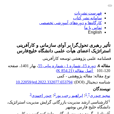
فهرست نشریات
سامانه نشر کتاب
کارگاه‌ها و دوره‌های آموزشی تخصصی
تماس با ما
English
تأثیر رهبری تحول‌گرا بر آوای سازمانی و کارآفرینی
استراتژیک اعضای هیأت علمی دانشگاه خلیج‌فارس
فصلنامه علمی پژوهشی توسعه کارآفرینی
مقاله 6
،
دوره 15، شماره 1 - شماره پیاپی 55
، بهار 1401
، صفحه
101-120
اصل مقاله (
854.21 K
)
نوع مقاله: مقاله پژوهشی - کمی
شناسه دیجیتال (DOI):
10.22059/jed.2022.332077.653794
نویسندگان
3
2
1
*
مجید حیدری
؛
ابراهیم رجب پور
؛
حیدر احمدی
1
کارشناسی ارشد مدیریت بازرگانی گرایش مدیریت استراتژیک،
دانشگاه خلیج فارس بوشهر
2
استادیار، گروه مدیریت بازرگانی، دانشکده کسب و کار و