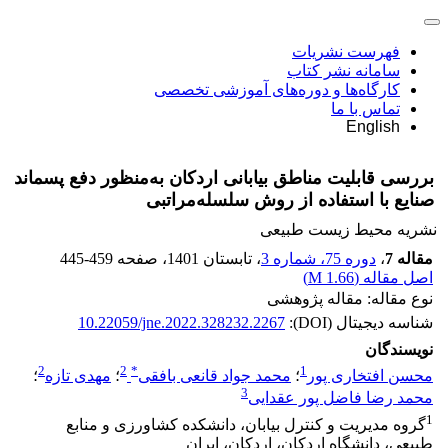
فهرست نشریات
سامانه نشر کتاب
کارگاه‌ها و دوره‌های آموزشی تخصصی
تماس با ما
English
بررسی قابلیت مناطق بیابانی اردکان به‌منظور دفع پسماند
صنایع با استفاده از روش سلسله‌مراتبی
نشریه محیط زیست طبیعی
مقاله 7
،
دوره 75، شماره 3
، تابستان 1401
، صفحه
445-459
اصل مقاله (
1.66 M
)
نوع مقاله: مقاله پژوهشی
شناسه دیجیتال (DOI):
10.22059/jne.2022.328232.2267
نویسندگان
2
2
*
1
محسن افتخاری پور
؛
محمد جواد قانعی بافقی
؛
مهدی تازه
؛
3
محمد رضا فاضل پور عقدایی
1
گروه مدیریت و کنترل بیابان، دانشکده کشاورزی و منابع
طبیعی، دانشگاه اردکان، اردکان، ایران