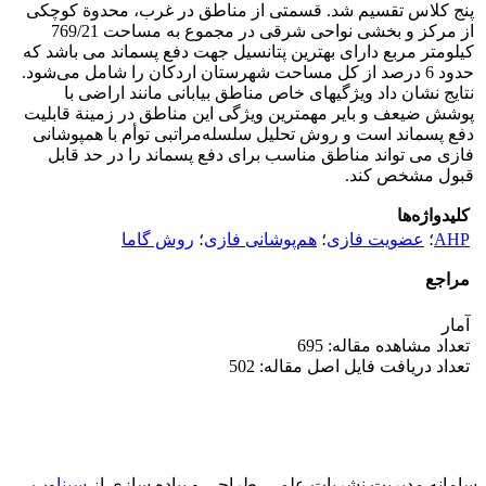
پنج کلاس تقسیم شد. قسمتی از مناطق در غرب، محدوة کوچکی
از مرکز و بخشی نواحی شرقی در مجموع به مساحت 769/21
کیلومتر مربع دارای بهترین پتانسیل جهت دفع پسماند می ­باشد که
حدود 6 درصد از کل مساحت شهرستان اردکان را شامل می‌شود.
نتایج نشان داد ویژگی­های خاص مناطق بیابانی مانند اراضی با
پوشش ضیعف و بایر مهمترین ویژگی این مناطق در زمینة قابلیت
دفع پسماند است و روش تحلیل سلسله‌مراتبی توأم با همپوشانی
فازی می­ تواند مناطق مناسب برای دفع پسماند را در حد قابل
قبول مشخص کند.
کلیدواژه‌ها
AHP
؛
عضویت فازی
؛
هم‌پوشانی فازی
؛
روش گاما
مراجع
آمار
تعداد مشاهده مقاله: 695
تعداد دریافت فایل اصل مقاله: 502
سامانه مدیریت نشریات علمی.
طراحی و پیاده سازی از
سیناوب