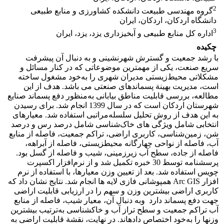
2
گروه مهندسی طبیعت دانشکده کشاورزی و منابع طبیعی
دانشگاه اردکان، اردکان، ایران
3
اداره کل منابع طبیعی و آبخیزداری یزد، یزد، ایران
چکیده
با رشد جمعیت و گسترش شهرنشینی و به دنبال آن پیشرفت
سریع صنعت، یکی از مهم­ترین موضوعاتی که در کنار مسائل و
مشکلاتی محیط‌زیستی مدیران شهری را به‌خود مشغول ساخته
است، مدیریت بهینة پسماندهای صنعتی می­ باشد. هدف از این
مطالعه، بررسی قابلیت مناطق بیابانی به‌منظور دفع پسماند صنایع
شهرستان اردکان است که در سال 1399 انجام شد. برای رسیدن
به این هدف از روش تحلیل سلسله‌مراتبی استفاده شد. معیارهای
انتخابی شامل ویژگی ­های خاک‌شناسی شامل درصد رس و درصد
شن، زمین‌شناسی، کاربری اراضی، تراکم جمعیت، فاصله از منابع
آب، فاصله از نواحی چهارگانه محیط­زیستی، فاصله از آبراهه،
فاصله از جاده، سطح آب زیرزمینی، شیب و فاصله از گسل بود.
پرسشنامه توسط 30 خبره تکمیل شد و از نرم‌افزار اکسپرت
چویس استفاده شد. بعد از تعیین وزن معیارها، با استفاده از نرم
افزار Arc GIS همپوشانی فازی لایه ­ها انجام شد. نتایج نشان داد که
کاربری اراضی بیشترین وزن و سهم را در ارزیابی قابلیت اراضی
جهت دفع پسماند دارد وبه دنبال آن، معیار شیب، فاصله از منابع
آب تراکم جمعیت و سطح تراز آب و خاک­شناسی به‌ترتیب بیشترین
وزن­ها را به‌خود اختصاص داده­اند. در نهایت، نقشة قابلیت اراضی به