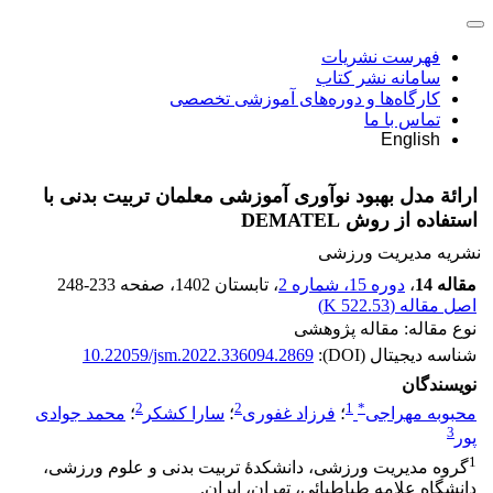
فهرست نشریات
سامانه نشر کتاب
کارگاه‌ها و دوره‌های آموزشی تخصصی
تماس با ما
English
ارائة مدل بهبود نوآوری آموزشی معلمان تربیت بدنی با
استفاده از روش DEMATEL
نشریه مدیریت ورزشی
مقاله 14
،
دوره 15، شماره 2
، تابستان 1402
، صفحه
248-233
اصل مقاله (
522.53 K
)
نوع مقاله: مقاله پژوهشی
شناسه دیجیتال (DOI):
10.22059/jsm.2022.336094.2869
نویسندگان
2
2
1
*
محبوبه مهراجی
؛
فرزاد غفوری
؛
سارا کشکر
؛
محمد جوادی
3
پور
1
گروه مدیریت ورزشی، دانشکدۀ تربیت بدنی و علوم ورزشی،
دانشگاه علامه طباطبائی، تهران، ایران.