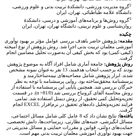
2
گروه مدیریت ورزشی، دانشکدۀ تربیت بدنی و علوم ورزشی،
دانشگاه علامه طباطبائی، تهران، ایران
3
گروه روش‌ها و برنامه‌های آموزشی و درسی، دانشکدۀ
روان‌شناسی و علوم تربیتی، دانشگاه تهران، تهران، ایران
چکیده
مقدمه:
پژوهش حاضر باهدف بررسی عوامل مؤثر بر بهبود نوآوری
آموزشی معلمان تربیت بدنی اجرا شد. روش پژوهش از نوع آمیخته
(کیفی-کمی) بود که بخش کیفی آن به‌صورت تحلیل مضامین انجام
گرفت.
روش پژوهش:
جامعة آماری شامل افراد آگاه به موضوع پژوهش
بودند که برحسب انتخاب هدفمند، 13 نفر به‌عنوان نمونه مشخص
شدند. ابزار پژوهش شامل مصاحبه‌های نیمه‌ساختارمند و
پرسشنامة محقق‌ساخته بود. روایی پرسشنامه با توجه به نظر
خبرگان بررسی شد. همچنین پایایی این پرسشنامه با استفاده از
روش محاسبة آلفای‌ کرونباخ بررسی شد (81/0= α). در قسمت
تجزیه‌وتحلیل کمی تحقیق، از روش دیمتل استفاده شد. تمامی
فرایند تجزیه‌وتحلیل داده‌های تحقیق در نرم‌افزار EXCEL انجام
گرفت.
یافته‌ها:
نتایج نشان داد که 8 عامل کلی شامل مسائل اجتماعی،
مسائل انگیزشی، جنبه‌های نظارتی، زیرساخت‌ها، دانش تخصصی،
حمایت‌های دولتی، قوانین و مقررات حمایتی و مسائل مدیریتی در
جهت بهبود نوآوری آموزشی معلمان تربیت بدنی مهم است.