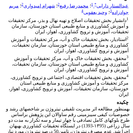
2
2
1
*
عبدالستار دارابی
؛
محمدرضا رفیع
؛
شهرام امیدواری
؛
مریم
4
3
جوادزاده
؛
وحید یعقوبی
1
دانشیار بخش تحقیقات اصلاح و تهیه نهال و بذر، مرکز تحقیقات
و آموزش کشاورزی و منابع طبیعی استان خوزستان، سازمان
‏تحقیقات، آموزش و ترویج کشاورزی، اهواز، ایران
2
استادیار، بخش تحقیقات خاک و آب، مرکز تحقیقات و آموزش
کشاورزی و منابع طبیعی استان خوزستان، سازمان تحقیقات،
آموزش و ‏ترویج کشاورزی، اهواز، ایران
3
محقق، بخش تحقیقات خاک و آب، مرکز تحقیقات و آموزش
کشاورزی و منابع طبیعی استان خوزستان، سازمان تحقیقات،
آموزش و ترویج ‏کشاورزی، اهواز، ایران
4
محقق، بخش تحقیقات اقتصادی، اجتماعی و ترویج کشاورزی،
مرکز تحقیقات و آموزش کشاورزی و منابع طبیعی استان
خوزستان، ‏سازمان تحقیقات، آموزش و ترویج کشاورزی، اهواز،
ایران
چکیده
به­منظور مطالعه اثر مدیریت تلفیقی نیتروژن بر شاخص­های رشد و
خصوصیات کیفی سیب­زمینی رقم ساوالان این پژوهش براساس
طرح بلوک­های کامل تصادفی با چهار تیمار و سه تکرار به مدت دو
سال زراعی (۱۳95-1393) در ایستگاه تحقیقات کشاورزی بهبهان
اجرا شد. عدم مصرف نیتروژن، تامین50 درصد نیتروژن مورد نیاز