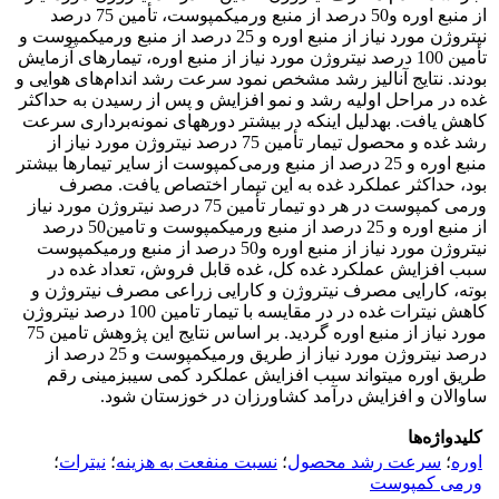
از منبع اوره و50 درصد از منبع ورمی­کمپوست، تأمین 75 درصد
نیتروژن مورد نیاز از منبع اوره و 25 درصد از منبع ورمی­کمپوست و
تأمین 100 درصد نیتروژن مورد نیاز از منبع اوره، تیمارهای آزمایش
بودند. نتایج آنالیز رشد مشخص نمود سرعت رشد اندام‌های هوایی و
غده در مراحل اولیه رشد و نمو افزایش و پس از رسیدن به حداکثر
کاهش یافت. به­دلیل این­که در بیشتر دوره­های نمونه‌برداری سرعت
رشد غده و محصول تیمار تأمین 75 درصد نیتروژن مورد نیاز از
منبع اوره و 25 درصد از منبع ورمی‌کمپوست از سایر تیمارها بیشتر
بود، حداکثر عملکرد غده به این تیمار اختصاص یافت. مصرف
ورمی کمپوست در هر دو تیمار تأمین 75 درصد نیتروژن مورد نیاز
از منبع اوره و 25 درصد از منبع ورمی­کمپوست و تامین50 درصد
نیتروژن مورد نیاز از منبع اوره و50 درصد از منبع ورمی­کمپوست
سبب افزایش عملکرد غده کل، غده قابل فروش، تعداد غده در
بوته، کارایی مصرف نیتروژن و کارایی زراعی مصرف نیتروژن و
کاهش نیترات غده در در مقایسه با تیمار تامین 100 درصد نیتروژن
مورد نیاز از منبع اوره گردید. بر اساس نتایج این پژوهش تامین 75
درصد نیتروژن مورد نیاز از طریق ورمی­کمپوست و 25 درصد از
طریق اوره می­تواند سبب افزایش عملکرد کمی سیب­زمینی رقم
ساوالان و افزایش درآمد کشاورزان در خوزستان ­شود.
کلیدواژه‌ها
اوره
؛
سرعت رشد محصول
؛
نسبت منفعت به هزینه
؛
نیترات
؛
ورمی کمپوست‏