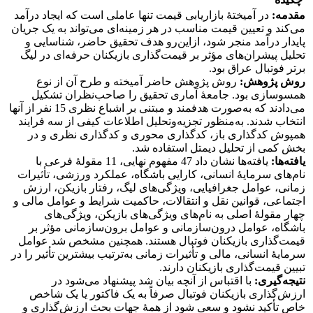
مقدمه:
در آمیختۀ بازاریابی قیمت تنها عاملی است که ایجاد درآمد
می‌کند و تعیین قیمت مناسب در هر زمینه‌ای می‌تواند به یک جریان
پایدار درآمد منجر شود، ازاین‌رو هدف تحقیق حاضر، شناسایی و
تحلیل پیشران‌های مؤثر بر قیمت‌گذاری بازیکنان حرفه‌ای در لیگ
برتر فوتبال عراق بود.
روش پژوهش:
روش پژوهش حاضر آمیخته و طرح آن از نوع
همسوسازی بود. جامعۀ آماری تحقیق را صاحب‌نظران تشکیل
می‌دادند که به‌صورت هدفمند و مبتنی بر اشباع نظری 15 نفر از آنها
انتخاب شدند. به‌منظور تجزیه‌وتحلیل اطلاعات کیفی از سه فرایند
همپوش کدگذاری باز، کدگذاری محوری و کدگذاری نظری و در
بخش کمی از تحلیل دیمتل استفاده شد.
یافته‌ها:
یافته‌ها نشان داد 47 مفهوم نهایی، 11 مقولۀ فرعی با
نام‌های سرمایۀ انسانی، کارایی باشگاه، عملکرد ورزشی، تأثیرات
زمانی، عوامل جغرافیایی، ویژگی‌های لیگ، رفتار بازیکن، ارزش
اجتماعی، قوانین نقل و انتقالات، حاکمیت شرایط و عوامل مالی و
چهار مقولۀ اصلی به ‌نام‌های ویژگی‌های بازیکن، ویژگی‌های
باشگاه، عوامل درون‌سازمانی و عوامل برون‌سازمانی مؤثر بر
قیمت‌گذاری بازیکنان فوتبال هستند. همچنین مشخص شد عوامل
سرمایۀ انسانی، مالی و تأثیرات زمانی به‌ترتیب بیشترین تأثیر را در
تبیین قیمت‌گذاری بازیکنان دارند.
نتیجه‌گیری:
با اقتباس از آنچه بیان شد پیشنهاد می‌شود در
ارزش‌گذاری بازیکنان فوتبال صرفاً به یک فاکتور یا یک شاخص
خاص تأکید نشود و سعی شود از همۀ جهات بحث ارزش‌گذاری و