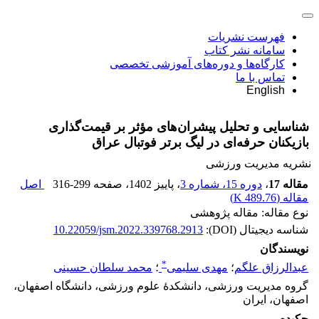
فهرست نشریات
سامانه نشر کتاب
کارگاه‌ها و دوره‌های آموزشی تخصصی
تماس با ما
English
شناسایی و تحلیل پیشران‌های مؤثر بر قیمت‌گذاری
بازیکنان حرفه‌ای در لیگ برتر فوتبال عراق
نشریه مدیریت ورزشی
مقاله 17
،
دوره 15، شماره 3
، پاییز 1402
، صفحه
316-299
اصل
مقاله (
489.76 K
)
نوع مقاله: مقاله پژوهشی
شناسه دیجیتال (DOI):
10.22059/jsm.2022.339768.2913
نویسندگان
*
عبدالرزاق علگم
؛
مهدی سلیمی
؛
محمد سلطان حسینی
گروه مدیریت ورزشی، دانشکدۀ علوم ورزشی، دانشگاه اصفهان،
اصفهان، ایران
چکیده