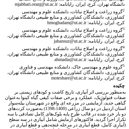
دانشگاه تهران، کرج، ایران. رایانامه: mjabbari.oranj@ut.ac.ir
2
گروه زراعت و اصلاح نباتات، دانشکده علوم و مهندسی
کشاورزی، دانشکدگان کشاورزی و منابع طبیعی دانشگاه تهران،
کرج، ایران. رایانامه: hmoghadam@ut.ac.ir
3
گروه زراعت و اصلاح نباتات، دانشکده علوم و مهندسی
کشاورزی، دانشکدگان کشاورزی و منابع طبیعی دانشگاه تهران،
کرج، ایران. رایانامه: jahansuz@ut.ac.ir
4
گروه زراعت و اصلاح نباتات، دانشکده علوم و مهندسی
کشاورزی، دانشکدگان کشاورزی و منابع طبیعی دانشگاه تهران،
کرج، ایران. رایانامه: ahmadia@ut.ac.ir
5
گروه علوم و مهندسی خاک، دانشکده مهندسی و فناوری
کشاورزی، دانشکدگان کشاورزی و منابع طبیعی دانشگاه تهران،
کرج، ایران. رایانامه: moteshare@ut.ac.ir
چکیده
به‌منظور بررسی اثر آبیاری، تاریخ کاشت و کودهای زیستی بر
صفات فنولوژیک، عملکرد و برخی صفات کیفی گیاه کینوا به‌عنوان
گیاهی جدید، آزمایشی در مزرعه ای واقع در شهرستان بیله‌سوار
استان اردبیل در دو سال زراعی (1400-1398) به‌صورت کرت‌های
دو بار خرد شده در قالب طرح پایه بلوک‌های کامل تصادفی با سه
تکرار اجرا گردید. فاکتورهای آزمایش شامل آبیاری در سه سطح
(آبیاری کامل، قطع آبیاری در مرحله غنچه‌دهی و قطع آبیاری در