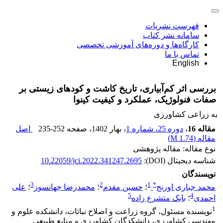
فهرست نشریات
سامانه نشر کتاب
کارگاه‌ها و دوره‌های آموزشی تخصصی
تماس با ما
English
بررسی اثر کم‌آبیاری، تاریخ کاشت و کودهای زیستی بر
صفات فنولوژیک، عملکرد و کیفیت کینوا
به زراعی کشاورزی
مقاله 16
،
دوره 25، شماره 1
، بهار 1402
، صفحه
235-252
اصل
مقاله (
1.74 M
)
نوع مقاله: مقاله پژوهشی
شناسه دیجیتال (DOI):
10.22059/jci.2022.341247.2695
نویسندگان
3
2
1
*
محمد جباری اورنج
؛
حسین مقدم
؛
محمدرضا جهانسوز
؛
علی
5
4
احمدی
؛
بابک متشرع زاده
1
نویسنده مسئول، گروه زراعت و اصلاح نباتات، دانشکده علوم و
مهندسی کشاورزی، دانشکدگان کشاورزی و منابع طبیعی