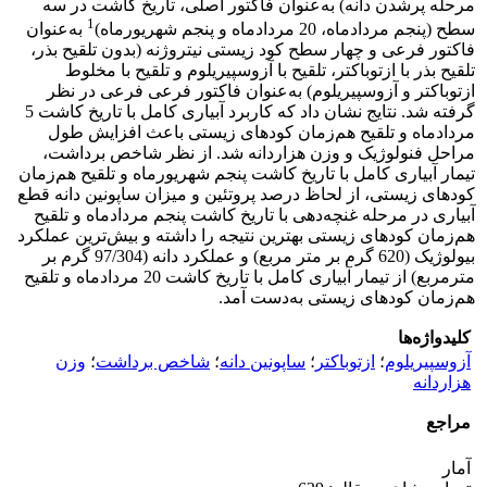
مرحله پرشدن دانه) به‌عنوان فاکتور اصلی، تاریخ کاشت در سه
1
سطح (پنجم مردادماه، 20 مردادماه و پنجم شهریورماه)
به‌عنوان
فاکتور فرعی و چهار سطح کود زیستی نیتروژنه (بدون تلقیح بذر،
تلقیح بذر با ازتوباکتر، تلقیح با آزوسپیریلوم و تلقیح با مخلوط
ازتوباکتر و آزوسپیریلوم) به‌عنوان فاکتور فرعی فرعی در نظر
گرفته شد. نتایج نشان داد که کاربرد آبیاری کامل با تاریخ کاشت 5
مردادماه و تلقیح هم‌زمان کودهای زیستی باعث افزایش طول
مراحل فنولوژیک و وزن هزاردانه شد. از نظر شاخص برداشت،
تیمار آبیاری کامل با تاریخ کاشت پنجم شهریورماه و تلقیح هم‌زمان
کودهای زیستی، از لحاظ درصد پروتئین و میزان ساپونین دانه قطع
آبیاری در مرحله غنچه‌دهی با تاریخ کاشت پنجم مردادماه و تلقیح
هم‌زمان کودهای زیستی بهترین نتیجه را داشته و بیش‌ترین عملکرد
بیولوژیک (620 گرم بر متر مربع) و عملکرد دانه (97/304 گرم بر
مترمربع) از تیمار آبیاری کامل با تاریخ کاشت 20 مردادماه و تلقیح
هم‌زمان کودهای زیستی به‌دست آمد.
کلیدواژه‌ها
آزوسپیریلوم
؛
ازتوباکتر
؛
ساپونین دانه
؛
شاخص برداشت
؛
وزن
هزاردانه
مراجع
آمار