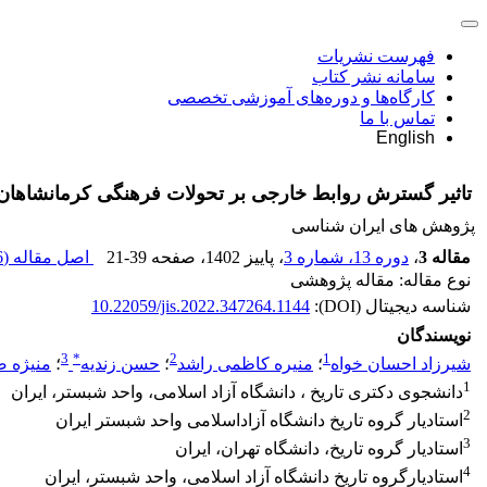
فهرست نشریات
سامانه نشر کتاب
کارگاه‌ها و دوره‌های آموزشی تخصصی
تماس با ما
English
تاثیر گسترش روابط خارجی بر تحولات فرهنگی کرمانشاهان در دوره قا
پژوهش های ایران شناسی
مقاله 3
،
دوره 13، شماره 3
، پاییز 1402
، صفحه
21-39
اصل مقاله (
K
نوع مقاله: مقاله پژوهشی
شناسه دیجیتال (DOI):
10.22059/jis.2022.347264.1144
نویسندگان
3
*
2
1
شیرزاد احسان خواه
؛
منیره کاظمی راشد
؛
حسن زندیه
؛
منیژه 
1
دانشجوی دکتری تاریخ ، دانشگاه آزاد اسلامی، واحد شبستر، ایران
2
استادیار گروه تاریخ دانشگاه آزاداسلامی واحد شبستر ایران
3
استادیار گروه تاریخ، دانشگاه تهران، ایران
4
استادیارگروه تاریخ دانشگاه آزاد اسلامی، واحد شبستر، ایران