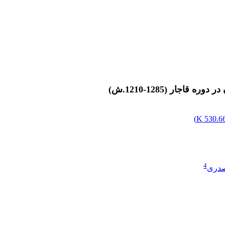
جار (1285-1210.ش)
)
530.66 
4
صدری