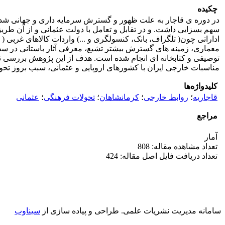
چکیده
در دوره ی قاجار به علت ظهور و گسترش سرمایه داری و جهانی شدن 
سهم بسزایی داشت. و در تقابل و تعامل با دولت عثمانی و از آن طری
اداراتی چون( تلگراف، بانک، کنسولگری و ...) واردات کالاهای غربی (
معماری، زمینه های گسترش بیشتر تشیع، معرفی آثار باستانی در سطح ج
توصیفی و کتابخانه ای انجام شده است. هدف از این پژوهش بررسی تحول
مناسبات خارجی ایران با کشورهای اروپایی و عثمانی، سبب بروز تح
کلیدواژه‌ها
قاجاریه
؛
روابط خارجی
؛
کرمانشاهان
؛
تحولات فرهنگی
؛
عثمانی
مراجع
آمار
تعداد مشاهده مقاله: 808
تعداد دریافت فایل اصل مقاله: 424
سامانه مدیریت نشریات علمی.
طراحی و پیاده سازی از
سیناوب