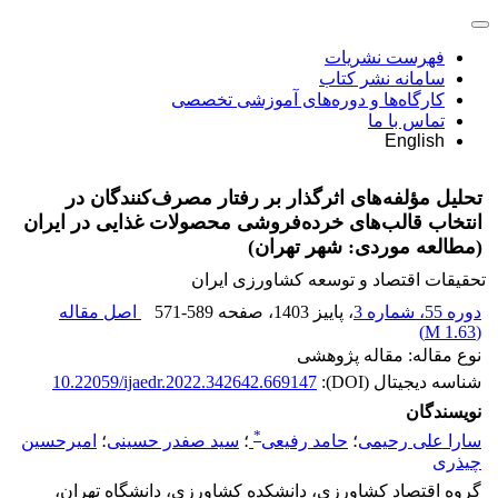
فهرست نشریات
سامانه نشر کتاب
کارگاه‌ها و دوره‌های آموزشی تخصصی
تماس با ما
English
تحلیل مؤلفه‌های اثرگذار بر رفتار مصرف‌کنندگان در
انتخاب قالب‌های خرده‌فروشی محصولات غذایی در ایران
(مطالعه موردی: شهر تهران)
تحقیقات اقتصاد و توسعه کشاورزی ایران
دوره 55، شماره 3
، پاییز 1403
، صفحه
571-589
اصل مقاله
)
1.63 M
(
نوع مقاله: مقاله پژوهشی
شناسه دیجیتال (DOI):
10.22059/ijaedr.2022.342642.669147
نویسندگان
*
سارا علی رحیمی
؛
حامد رفیعی
؛
سید صفدر حسینی
؛
امیرحسین
چیذری
گروه اقتصاد کشاورزی، دانشکده کشاورزی، دانشگاه تهران،