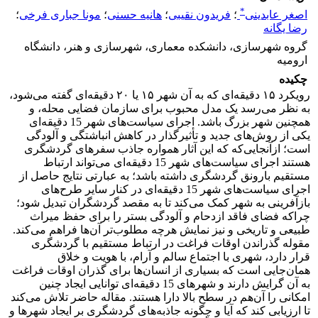
*
اصغر عابدینی
؛
فریدون نقیبی
؛
هانیه حسنی
؛
مونا جباری فرخی
؛
رضا یگانه
گروه شهرسازی، دانشکده معماری، شهرسازی و هنر، دانشگاه
ارومیه
چکیده
رویکرد ۱۵ دقیقه‌ای که به آن شهر ۱۵ یا ۲۰ دقیقه‌ای گفته می‌شود،
به نظر می‌رسد یک مدل محبوب برای سازمان فضایی محله، و
همچنین شهر بزرگ باشد. اجرای سیاست‌های شهر 15 دقیقه‌ای
یکی از روش‌های جدید و تأثیرگذار در کاهش انباشتگی و آلودگی
است؛ ازآنجایی‌که که این آثار همواره جاذب سفرهای گردشگری
هستند اجرای سیاست‌های شهر 15 دقیقه‌ای می‌تواند ارتباط
مستقیم بارونق گردشگری داشته باشد؛ به عبارتی نتایج حاصل از
اجرای سیاست‌های شهر 15 دقیقه‌ای در کنار سایر طرح‌های
بازآفرینی به شهر کمک می‌کند تا به مقصد گردشگران تبدیل شود؛
چراکه فضای فاقد ازدحام و آلودگی بستر را برای حفظ میراث
طبیعی و تاریخی و نیز نمایش هرچه مطلوب‌تر آن‌ها فراهم می‌کند.
مقوله گذراندن اوقات فراغت در ارتباط مستقیم با گردشگری
قرار دارد، شهری با اجتماع سالم و آرام، با هویت و خلاق
همان‌جایی است که بسیاری از انسان‌ها برای گذران اوقات فراغت
به آن گرایش دارند و شهرهای 15 دقیقه‌ای توانایی ایجاد چنین
امکانی را آن‌هم در سطح بالا دارا هستند. مقاله حاضر تلاش می‌کند
تا ارزیابی کند که آیا و چگونه جاذبه‌های گردشگری بر ایجاد شهرها و