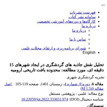
فهرست نشریات
سامانه نشر کتاب
کارگاه‌ها و دوره‌های آموزشی تخصصی
درباره ما
درباره ما
تماس با ما
شورای برنامه‌ریزی و ارتقای مجلات علمی
English
تحلیل نقش جاذبه های گردشگری در ایجاد شهرهای 15
دقیقه ای، مورد مطالعه: محدوده بافت تاریخی ارومیه
نشریه گردشگری شهری
مقاله 6
،
دوره 9، شماره 4
، زمستان 1401
، صفحه
105-119
اصل
مقاله (
1.54 M
)
نوع مقاله: علمی - پژوهشی مستقل
شناسه دیجیتال (DOI):
10.22059/jut.2022.333651.974
نویسندگان