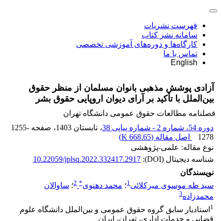
فهرست نشریات
سامانه نشر کتاب
کارگاه‌ها و دوره‌های آموزشی تخصصی
تماس با ما
English
آزادی پوشش مذهبی بانوان مسلمان از منظر حقوق
بین‌الملل با تأکید بر آرای دیوان اروپایی حقوق بشر
فصلنامه مطالعات حقوق عمومی دانشگاه تهران
دوره 54، شماره 2 - شماره پیاپی 38
، تابستان 1403
، صفحه
1255-
1278
اصل مقاله (
668.65 K
)
نوع مقاله: علمی-پژوهشی
شناسه دیجیتال (DOI):
10.22059/jplsq.2022.332417.2917
نویسندگان
2
*
1
سید طه موسوی میرکلائی
؛
محمد دهنوی
؛
ساوالان
3
محمدزاده
1
استادیار سابق گروه حقوق عمومی و بین‌الملل دانشگاه علوم
قضایی و خدمات اداری، تهران، ایران