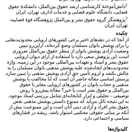
2
دانش‌آموختۀ کارشناسی ارشد حقوق بین‌الملل، دانشکدۀ حقوق
قضایی، دانشگاه علوم قضایی و خدمات اداری، تهران، ایران
3
پژوهشگر گروه حقوق بشر و بین‌الملل پژوهشگاه قوۀ قضاییه،
تهران، ایران
چکیده
از آنجا که در دهه‌های اخیر برخی کشورهای اروپایی محدودیت‌هایی
را برای پوشش بانوان مسلمان وضع کرده‌اند، ازاین‌رو تبیین
وضعیت آزادی پوشش بانوان از منظر حقوق بین‌الملل ضروری
است. این پژوهش سعی دارد با استفاده از آرای دیوان اروپایی
حقوق بشر و اسناد و تعهدات بین‌المللی موجود در این زمینه، واژة
محدودیت‌های ایجادشده علیه پوشش مذهبی بانوان مسلمان را به
چالش بکشد و لزوم تأمین حق آزادی پوشش مذهبی را تبیین سازد.
پرسش اساسی مقالة حاضر آن است که آیا مخالفت با پوشش
مذهبی و حجاب بانوان در کشورهای اروپایی مغایر با حقوق
بین‌الملل و حقوق بشر است یا خیر؟ مقالة پیش‌رو با روش
توصیفی – تحلیلی و ابزار کتابخانه‌ای شامل بررسی اسناد موجود،
به این نتیجه نائل می‌آید که ممنوع دانستن پوشش مذهبی نقض
حقوق بشر افراد و آزادی دینی آنان است و این ممنوعیت بیش از
آنکه بر مبانی حقوقی محکمی استوار باشد، ریشه در فشارهای
سیاسی و اجتماعی دارد.
کلیدواژه‌ها