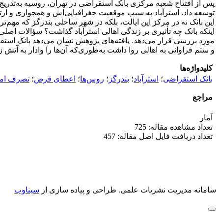
پس از افتتاح شعبه مرکزی بانک استقراضی در تهران، روسیه به‌تدریج 
توسعه داد. استرآباد به سبب موقعیت جغرافیایی‌اش و همجواری و ارتب
این بانک نه در مرکز این ایالت، بلکه در شهر ساحلی بندرگز که مهم‌تر
اینکه بانک چه تأثیری بر زندگی اهالی استرآباد گذاشت؟ سؤالات اص
مورد بررسی قرار می‌دهد. یافته‌های پژوهش نشان می‌دهد بانک استقر
و ستم فراوانی به اهالی روا داشت به‌طوری‌که آن‌ها را وادار به آتش ز
کلیدواژه‌ها
بانک ‌استقراضی
؛
استرآباد
؛
بندرگز
؛
روس‌ها
؛
اعطای ‌قرض
؛
تصرف ‌ام
مراجع
آمار
تعداد مشاهده مقاله: 725
تعداد دریافت فایل اصل مقاله: 457
سامانه مدیریت نشریات علمی.
طراحی و پیاده سازی از
سیناوب