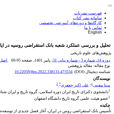
فهرست نشریات
سامانه نشر کتاب
کارگاه‌ها و دوره‌های آموزشی تخصصی
تماس با ما
English
تحلیل و بررسی عملکرد شعبه بانک استقراضی روسیه در ایالت استرآباد (1318 -1343 ه
پژوهش‌های علوم تاریخی
دوره 14، شماره 3 - شماره پیاپی 31
، پاییز 1401
، صفحه
69-95
اصل م
نوع مقاله: مقاله پژوهشی
شناسه دیجیتال (DOI):
10.22059/jhss.2022.338133.473534
نویسندگان
2
*
1
مینا معینی
؛
علی اکبر جعفری
1
دانشجوی دکترای تاریخ ایران دوره اسلامی، گروه تاریخ و ایران شنا
2
عضو هیئت علمی گروه تاریخ دانشگاه اصفهان
چکیده
تأسیس بانک استقراضی روس در ایران، آغاز فصل جدیدی از توسعه‌طلب