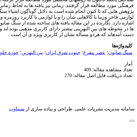
فرهنگی مورد مطالعه قرار گرفتند. زمانی نیز یافته ­ها به لحاظ زما
پژوهش­ هایی که تا کنون انجام شده است به دلایل گوناگون اشیاء سن
لوازمی فاخر وزیبا یا کالاهایی شأن زا و یا لوازمی با کاربرد روزمره 
ها در محوطه ­های بین النهرینی بیشتر دارای کاربری مذهبی بوده اند و
دست آمده­اند که هردو مسأله نشان از کاربری ویژه­ ی آن است .
کلیدواژه‌ها
سنگ صابون
؛
عصر مفرغ
؛
جنوب شرق ایران
؛
بین النهرین
؛
حوزه خلی
آمار
تعداد مشاهده مقاله: 409
تعداد دریافت فایل اصل مقاله: 270
سامانه مدیریت نشریات علمی.
طراحی و پیاده سازی از
سیناوب