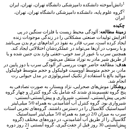
1
دانش‌آموخته دانشکده دامپزشکی دانشگاه تهران، تهران، ایران
2
گروه علوم پایه، دانشکده دامپزشکی دانشگاه تهران، تهران،
ایران
چکیده
زمینۀ مطالعه
: آلودگی محیط زیست با فلزات سنگین در پی
افزایش تولیدات صنعتی مشکلاتی را در زندگی موجودات زنده
ایجاد کرده است. سرب قادر به نفوذ در اندام‌های نرم بدن می‌باشد
و با رسوب در آن‌ها می‌تواند در عملکردشان اختلالاتی ایجاد کند.
همچنین سرب با عبور از سد خونی‌–جفتی وارد بدن جنین شده و یا
از طریق شیر مادر به نوزاد منتقل می‌شود.
هدف
: مطالعه حاضر جهت بررسی اثر آلودگی سرب با دوز پایین در
مادر، بر حجم متوسط اووسیت فولیکول و حجم متوسط فولیکول
موالید بالغ با استفاده از تکنیک استریولوژی در مدل حیوانی رت
انجام شد.
روش
کار
: موش‌های صحرایی، نژاد ویستار، به صورت تصادفی به
پنج گروه تقسیم‌بندی شدند که شامل یک گروه کنترل و چهار گروه
تجربی پیش‌آبستنی، آبستنی، شیرواری و پیش‌آبستنی-آبستنی-
شیرواری بود. گروه کنترل آب آشامیدنی به همراه 5/0 میلی‌لیتر
اسیداستیک گلاسیال را در دسترس داشتند. گروه‌های تجربی استات
سرب به میزان 2/0 درصد به همراه 5/0 میلی‌لیتر اسیداستیک
گلاسیال را از طریق آب آشامیدنی، در دوره‌های مختلف (گروه
پیش‌آبستنی 30 روز قبل از جفت‌گیری، گروه آبستنی 21 روز دوره