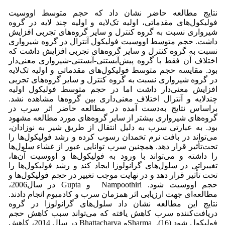
نتایج مطالعه حاضر نشان داد که حجم متوسط اووسیت
فولیکول‌های مقدماتی، اولیه تک‌لایه و اولیه چند لایه در گروه
شیرواری نسبت به گروه کنترل و سایر گروه‌های تجربی افزایش
داشت. حجم متوسط اووسیت فولیکول آنترال در گروه شیرواری
نسبت به گروه کنترل و سایر گروه‌های تجربی افزایش داشت که
اختلاف آن فقط با گروه پیش‌آبستنی-آبستنی-شیرواری معنی‌دار
بود. مقایسه حجم متوسط فولیکول‌های مقدماتی و اولیه تک‌لایه
در گروه‌ شیرواری نسبت به گروه کنترل و سایر گروه‌های تجربی
افزایش معنی‌دار داشت اما در حجم متوسط فولیکول اولیه
چندلایه و آنترال اختلاف معنی‌داری بین گروه‌ها مشاهده نشد.
براساس نتایج به‌دست آمده در مطالعه حاضر اثر سرب در
گروه‌های شیرواری بیشتر از سایر گروه‌های مورد مطالعه مشهود
بود. به عبارتی سرب به دلیل انتقال از طریق شیر به نوزادان،
می‌تواند در بافت نرم تخمدان رسوب کرده و رشد فولیکول‌ها را
تحت‌تأثیر قرار دهد. همچنین سرب توانایی عبور از غشاء سلول‌ها
را داشته و می‌تواند با ورود به فولیکول‌ها و اووسیت آن‌ها،
تغییراتی در سلول‌های گرانولوزا ایجاد کند و رشد فولیکول‌ها را
تحت ‌تأثیر قرار دهد و در نهایت موجب تغییر در حجم فولیکول‌ها و
حجم اووسیت شود. Nampoothiri و Gupta در سال2006،
مطالعه‌ای جهت ارزیابی اثر همزمان سرب و کادمیوم انجام دادند.
نتایج این مطالعه نشان داد سلول‌های گرانولوزا در گروه
دریافت‌کننده سرب کاهش یافته که می‌تواند سبب کاهش حجم
فولیکول شود (16). Sharmaو Bhattacharya در سال 2014، کاهش