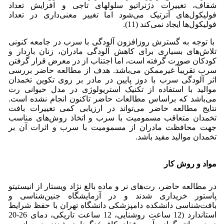
شفاف، تغییرات دژنراتیو سلول‎های تاجی و افزایش تعداد
فولیکول‌های آترتیک می‌شود اما تغییر معنی‌داری در تعداد
فولیکول‌ها ایجاد نمی‌کند (11).
با توجه به گسترش روزافزون آلودگی با سرب در جامعه کنونی
تلاش‌های بسیاری برای کاهش آلودگی مادران، زنان باردار و
کودکان صورت گرفته است، اما اجتناب از در معرض قرار گرفتن
سرب تقریباً غیرممکن می‌باشد. هدف از مطالعه حاضر بررسی
اثر آلودگی سرب با دوز پایین در مادر بر روی تکوین تخمدان
موالید با استفاده از تکنیک استریولوژی در مدل حیوانی رت
می‌باشد که براساس مطالعات حاضر تاکنون انجام نشده است.
نتایج مطالعه حاضر می‌تواند در ارزیابی کمی تغییرات بافت
تخمدان متعاقب مسمومیت با سرب و اتخاذ روش‌های مناسب
جهت محافظت مادران از مسمومیت با سرب و اثرات آن بر
تخمدان موالید مفید باشد.
مواد و روش کار
در مطالعه حاضر، رت‌های نر و ماده بالغ نژاد ویستار از انیستیتو
پاستور خریداری شدند و در آزمایشگاه جنین‌شناسی و
بافت‌شناسی دانشکده دامپزشکی دانشگاه تهران با حفظ شرایط
استاندارد (12 ساعت روشنایی، 12 ساعت تاریکی، دمای 26-20