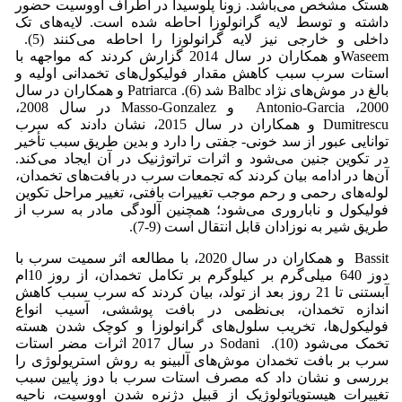
هستک مشخص می‌باشد. زونا پلوسیدا در اطراف اووسیت حضور
داشته و توسط لایه گرانولوزا احاطه شده است. لایه‌های تک
داخلی و خارجی نیز لایه گرانولوزا را احاطه می‌کنند (5). ‌
Waseemو همکاران در سال 2014 گزارش کردند که مواجهه با
استات سرب سبب کاهش مقدار فولیکول‌های تخمدانی اولیه و
بالغ در موش‌های نژاد Balbc شد (6). Patriarca و همکاران در سال
2000، Antonio-Garcia و Masso-Gonzalez در سال 2008،
Dumitrescu و همکاران در سال 2015، نشان دادند که سرب
توانایی عبور از سد خونی- جفتی را دارد و بدین طریق سبب تأخیر
در تکوین جنین می‌شود و اثرات تراتوژنیک در آن ایجاد می‌کند.
آن‌ها در ادامه بیان کردند که تجمعات سرب در بافت‌های تخمدان،
لوله‌های رحمی و رحم موجب تغییرات بافتی، تغییر مراحل تکوین
فولیکول و ناباروری می‌شود؛ همچنین آلودگی مادر به سرب از
طریق شیر به نوزادان قابل انتقال است (9-7).
Bassit و همکاران در سال 2020، با مطالعه اثر سمیت سرب با
دوز 640 میلی‌گرم بر کیلوگرم بر تکامل تخمدان، از روز 10ام
آبستنی تا 21 روز بعد از تولد، بیان کردند که سرب سبب کاهش
اندازه تخمدان، بی‌نظمی در بافت پوششی، آسیب انواع
فولیکول‌ها، تخریب سلول‌های گرانولوزا و کوچک شدن هسته
تخمک می‌شود (10). Sodani در سال 2017 اثرات مضر استات
سرب بر بافت تخمدان موش‌های آلبینو به روش استریولوژی را
بررسی و نشان داد که مصرف استات سرب با دوز پایین سبب
تغییرات هیستوپاتولوژیک از قبیل دژنره شدن اووسیت، ناحیه