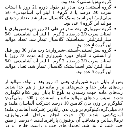
گروه پیش‌آبستنی 3 عدد بود.
گروه آبستنی: رت مادر در طول دوره 21 روز با استات
سرب 2/0 درصد یا 2 گرم+ 1 لیتر آب آشامیدنی+ 5/0
میلی‌لیتر/ لیتر اسیداستیک گلاسیال تیمار شد. تعداد رت‌های
موالید این گروه 4 عدد بود.
گروه شیرواری: رت مادر در طی 21 روز دوره شیرواری با
استات سرب 2/0 درصد یا 2 گرم+ 1 لیتر آب آشامیدنی+ 5/0
میلی‌لیتر/لیتر اسیداستیک گلاسیال تیمار شد. تعداد موالید
این گروه 4 عدد بود.
گروه پیش‌آبستنی-آبستنی-شیرواری: رت مادر 30 روز قبل
از آبستنی تا انتهای دوره شیرواری (به مدت 72 روز) با
استات سرب 2/0 درصد یا 2 گرم+ 1 لیتر آب آشامیدنی+ 5/0
میلی‌لیتر/ لیتر اسیداستیک گلاسیال تیمار شد. تعداد موالید
این گروه 5 عدد بود.
پس از پایان دوره شیرواری یعنی 21 روز بعد از تولد، موالید از
رت‌های مادر جدا و جنس‌های نر و ماده نیز از هم جدا شدند.
رت‌های ماده جهت رسیدن به بلوغ تا پایان روز 65ام نگهداری
شدند. سپس رت‌های موالید ماده با استفاده از 300 میلی‌گرم/
کیلوگرم بر وزن بدن کتامین 10 درصد (شرکت آلفاسان هلند) و
30 میلی‌گرم/کیلوگرم بر وزن بدن زایلازین
(شرکت آلفاسان هلند)
آسان‌کشی شدند (9). جهت انجام مراحل استریولوژی،
نرمال‌سالین و متعاقب آن پرفیوژن پارافرمالدهید 4 درصد از بطن
چپ قلب تزریق شد. تخمدان‌های چپ و راست خارج و در