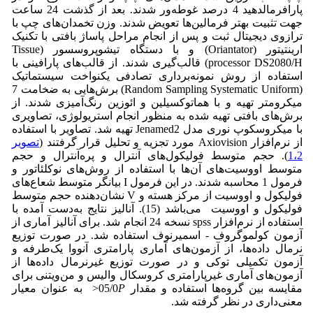
پارافرمالدهید 4 درصد غوطه‌ور شدند. بعد از گذشت 24 ساعت
جهت تثبیت بهتر فرمالین‌ها تعویض شدند. وزن تخمدان‌های چپ با
ترازوی دیجیتال ثبت و پس از انجام مراحل پاساژ بافتی با تکنیک
ارینتیتور (Oriantator) و با دستگاه تیشوپروسسور (Tissue
processor DS2080/H) قالب‌گیری شدند. از قالب‌های پارافینی با
استفاده از روش نمونه‌برداری تصادفی یکنواخت سیستماتیک
(Random Sampling Systematic Uniform) برش‌هایی به ضخامت 7
میکرومتر تهیه و با هماتوکسیلین و ائوزین رنگ‌آمیزی شدند. از
برش‌های بافتی تهیه شده به منظور انجام استریولوژی، تصاویری
با میکروسکوپ نوری مدل Jenamed2 تهیه شد. تصاویر با استفاده
از نرم‌افزار Axiovision مورد تجزیه و تحلیل قرار گرفتند (
تصویر
2
1،
). حجم متوسط فولیکول‌های آنترال و پره‌آنترال و حجم
متوسط اووسیت‌های آن‌ها با استفاده از روش‌های نوکلئاتور و
فرمول 1 محاسبه شدند. در این فرمول I بیانگر متوسط شعاع‌های
فولیکول و اووسیت از مرکز هسته و V نشان‌دهنده‌ حجم متوسط
فولیکول و اووسیت می‌باشد (15). آنالیز نتایج به‌دست آمده با
استفاده از نرم‌افزار spss نسخه 24 انجام شد. برای آنالیز آماری از
آزمون کولموگروف - اسمیرنوف استفاده شد. در صورت توزیع
نرمال داده‌ها، از آزمون‌های آماری پارامتری آنووا یک‌طرفه و
آزمون تکمیلی توکی و در صورت توزیع غیرنرمال داده‌ها از
آزمون‌های آماری غیرپارامتری کروسکال والیس و من‌ویتنی برای
مقایسه بین گروه‌ها استفاده و مقدار 05/0
P
< به عنوان معیار
معنی‌داری در نظر گرفته شد.