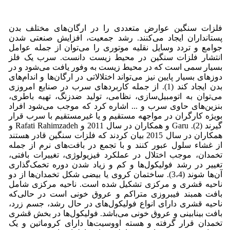
فلزات سنگین عوارض متعددی را در ارگان‌های مختلف بدن
پستانداران ایجاد می‌کنند. رشد جمعیت، افزایش صنعتی شدن
جوامع و تردد وسایل نقلیه موتوری را می‌توان از جمله عوامل
انتشار فلزات سنگین در محیط زیست دانست. سرب یک فلز
بسیار سمی است که در محیط زیست به وفور یافت می‌شود و در
دوزهای بسیار پایین نیز می‌تواند اختلالاتی در ارگان‌ها و اندام‌های
بدن ایجاد کند (1). از جمله کاربردهای سرب در صنایع امروزی
می‌توان به اتومبیل‌سازی، نظامی، تولید ضدزنگ، تهیه باطری،
بنزین‌های حاوی سرب و ... اشاره کرد که موجب می‌شود افراد
بویژه کارگران در مواجهه مستقیم و یا غیرمستقیم با سرب قرار
گیرند (2). Garu و همکاران در سال 2011 و Rafati Rahimzadeh و
همکاران در سال 2015 بیان کردند که فلزات سنگین قادر هستند
از غشاء سلول عبور کنند و با تجمع در بافت‌های نرم از جمله
تخمدان، موجب اختلال در عملکرد فیزیولوژی، تغییرات بافتی،
تغییر در رشد فولیکول‌ها و کم و زیاد شدن دوره تخمک‌گذاری
آن‌ها شوند (3،4). ساختمان کروی یا بیضی شکل تخمدان‌ها از دو
ناحیه قشری و مرکزی تشکیل شده است. ناحیه مرکزی شامل
بافت همبند فیبروزی متراکم و عروق خونی است در حالی‌که
ناحیه قشری دارای انواع فولیکول‌های در حال رشد، جسم زرد،
بافت بینابینی و عروق خونی می‌باشد. فولیکول‌ها در بخش قشری
تخمدان قرار گرفته و هسته اووسیت‌ها دارای کروماتین و یک