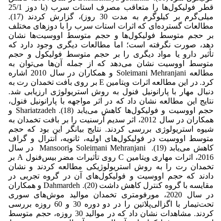
قطر فولیکول‌ها را متعاقب مصرف استات سرب (با دوز 25/1
میلی‌گرم بر کیلوگرم به مدت 30 روز)، گزارش کردند (17).
مطالعات گسترده‌ای که اثرات استات سرب را با دوزهای مختلف
بر حجم متوسط فولیکول‌ها و حجم متوسط اووسیت‌ها نشان
دهد، صورت نگرفته است؛ اما مطالعات دیگری وجود دارد که
تأثیر دارو یا مواد دیگری را بر حجم متوسط فولیکول و حجم
متوسط اووسیت نشان می‌دهد که از جمله آن‌ها می‌توان به
مطالعه Soleimani Mehranjani و همکاران در سال 2010 اشاره
کرد. در این مطالعه اثرات ویتامین E بر روی بافت تخمدان رت به
دنبال مهار با پارانونیل فنول به روش استریولوژی ارزیابی شد.
نتایج این مطالعه نشان داد که در اثر مواجهه با پارانونیل فنول،
حجم اووسیت و فولیکول‌ها کاهش می‌یابد (18). Shariatzadeh و
همکاران در سال 2012، اثر سدیم آرسنیت را بر بافت تخمدان به
شیوه استریولوژی بررسی کردند. نتایج بیانگر این بود که حجم
متوسط اووسیت در فولیکول‌های اولیه، ثانویه، آنترال و گراف
کاهش می‌یابد (19). Soleimani Mehranjani وMansoori در سال
2016، اثرات مهاری ویتامین C روی تأثیرات مضر بیس‌فنول A بر
تخمدان رت را به روش استریولوژیکی مطالعه کردند و نشان
دادند که حجم اووسیت و فولیکول‌های آن در گروه تجربی در
مقایسه با گروه کنترل کاهش داشت (20). Dahmardeh و همکاران
در سال 2020، مورفومتری تخمدان موالید موش‌های سوری
تحت‌تیمار با اگزالی‌پلاتین را در دو دوره 30 و 60 روزه بررسی
کردند. مشاهدات نشان داد که در موالید 30 روزه، حجم متوسط