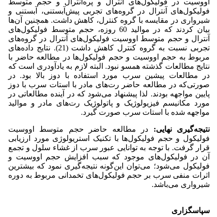
اووسیت در فولیکول‌های آنترال و پره‌آنترال و حجم متوسط
فولیکول‌های آنترال در گروه‌های تجربی پیش‌آبستنی، آبستنی و
شیرواری در مقایسه با گروه کنترل، کاهش داشت. همچنین آن‌ها
بیان کردند که در موالید 60 روزه، حجم متوسط فولیکول‌های
آنترال و حجم متوسط اووسیت فولیکول‌های آنترال در گروه‌های
تجربی نسبت به گروه کنترل کاهش داشت
(21). نتایج داده‌های
مربوط به حجم اووسیت و حجم فولیکول‌ها در مطالعه حاضر با
نتایج مطالعات گذشته همسو نبود. البته لازم به یادآودری است که
در مطالعات پیشین سرب مورد استفاده با دوز بالا بود. در
صورتی‌که در مطالعه حاضر رت‌های مادر با استات سرب با دوز
پایین مواجهه بودند. لذا پیشنهاد می‌شود که در آینده مطالعاتی در
مورد مکانیسم فیزیولوژیک و پاتولوژیک رت‌های مادر و موالید
مواجهه شده با استات سرب صورت گیرد.
نتیجه‌گیری نهایی:
در مطالعه حاضر حجم متوسط اووسیت
فولیکول و حجم فولیکول‌ها با تکنیک استریولوژی مورد ارزیابی
قرار گرفت. با توجه به توانایی عبور سرب از غشاء سلول و تجمع
آن در فولیکول‌های موجود که سبب افزایش حجم اووسیت و
فولیکول می‌شود؛ می‌توان این‌گونه نتیجه‌گیری نمود که بیشترین
اثرات منفی سرب بر حجم فولیکول‌های تخمدانی مربوط به دوره
شیرواری می‌باشد.
سپاسگزاری