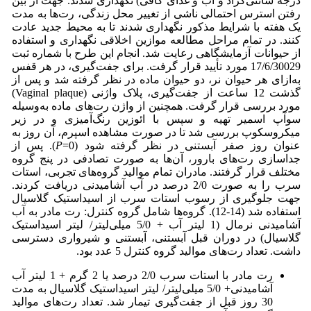
درجه سانتی‌گراد و آب و غذای کافی) نگهداری شدند. جهت از بین
رفتن استرس احتمالی ناشی از تغییر محل زندگی، رت‌ها به مدت
یک هفته با شرایط مذکور نگهداری شدند تا به محیط جدید عادت
کنند. در تمام مراحل مطالعه موازین اخلاقی نگهداری و استفاده
از حیوانات آزمایشگاهی رعایت شد. انجام این طرح با شماره ثبت
17/6/30029 مورد تأیید قرار گرفت. برای جفت‌گیری، در هر قفس
به‌ازای هر حیوان نر، دو حیوان ماده در نظر گرفته شد و پس از
گذشت 12 ساعت از جفت‌گیری، پلاک واژنی (Vaginal plaque)
مورد بررسی قرار گرفت. همچنین از واژن رت‌های ماده به‌وسیله
سوآپ اسمیر تهیه و سپس با ائوزین رنگ‌آمیزی و در زیر
میکروسکوپ بررسی شد تا در صورت مشاهده اسپرم، آن روز به
عنوان روز صفر آبستنی در نظر گرفته شود (0=
P
). پس از
جداسازی رت‌های بارور، آن‌ها به صورت تصادفی در پنج گروه
مختلف قرار گرفتند. مادران تمام موالید گروه‌های تجربی، استات
سرب را به صورت 2/0 درصد در آب آشامیدنی دریافت کردند.
جهت جلوگیری از رسوب استات سرب از اسیداستیک گلاسیال
استفاده شد (14-12). گروه‌ها شامل گروه کنترل: رت مادر به آب
آشامیدنی نرمال (1 لیتر آب + 5/0 میلی‌لیتر/ لیتر اسیداستیک
گلاسیال) در دوران قبل آبستنی، آبستنی و شیرواری دسترسی
داشت. تعداد رت‌های موالید گروه کنترل 5 عدد بود.
رت مادر با استات سرب 2/0 درصد یا 2 گرم + 1 لیتر آب
آشامیدنی+ 5/0 میلی‌لیتر/ لیتر اسیداستیک گلاسیال به مدت
30 روز قبل از جفت‌گیری تیمار شد. تعداد رت‌های موالید