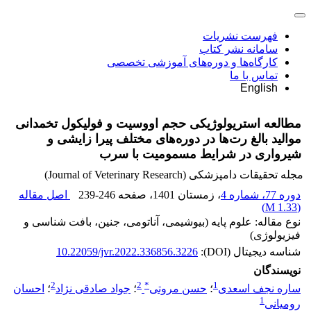
فهرست نشریات
سامانه نشر کتاب
کارگاه‌ها و دوره‌های آموزشی تخصصی
تماس با ما
English
مطالعه استریولوژیکی حجم اووسیت و فولیکول تخمدانی
موالید بالغ رت‌ها در دوره‌های مختلف پیرا زایشی و
شیرواری در شرایط مسمومیت با سرب
مجله تحقیقات دامپزشکی (Journal of Veterinary Research)
دوره 77، شماره 4
، زمستان 1401
، صفحه
239-246
اصل مقاله
)
1.33 M
(
نوع مقاله: علوم پایه (بیوشیمی، آناتومی، جنین، بافت شناسی و
فیزیولوژی)
شناسه دیجیتال (DOI):
10.22059/jvr.2022.336856.3226
نویسندگان
2
2
*
1
ساره نجف اسعدی
؛
حسن مروتی
؛
جواد صادقی نژاد
؛
احسان
1
رومیانی