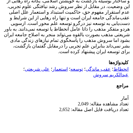
و ساختار بوسیله بازگشت به خویشتن اسلامی، یگانه راه رهایی از
این وضعیت. در مقابل از نظر سروش رشد نیافتگی علوم تجربی،
عدم استقرار مفهوم حق، حاکمیت استبداد و استعمار علل اصلی
عقب‌ماندگی جامعه ایران است و تنها راه رهایی از این شرایط و
دست‌یابی به توسعه نیز درگرو توسعه علم محور است. ازسویی
هردو متفکر مذهب را ذاتا عامل انحطاط یا توسعه نمی‌دانند. به باور
شریعتی مذهب بصورت بالقوه می‌تواند منجر به اصلاح جامعه ایران
بشود اما سروش مذهب را پاسخگوی تمام نیازهای زندگی مادی
بشر نمی‌داند بنابراین علم تجربی را درمقابل گفتمان بازگشت،
برای توسعه ایران پیشنهاد کرده است.
کلیدواژه‌ها
انحطاط
؛
عقب ماندگی
؛
توسعه
؛
استعمار
؛
علی شریعتی
؛
عبدالکریم سروش
مراجع
آمار
تعداد مشاهده مقاله: 2,049
تعداد دریافت فایل اصل مقاله: 2,652