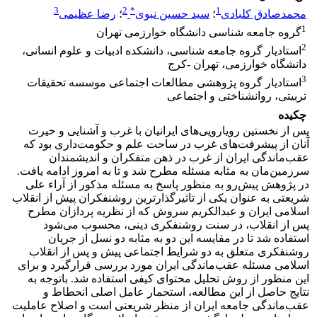
3
2
*
1
محمدصادق کلبادی
؛
سید حسین نبوی
؛
رضا عظیمی
1
گروه جامعه شناسی دانشگاه خوارزمی تهران
2
استادیار گروه جامعه شناسی، دانشکده ادبیات و علوم انسانی،
دانشگاه خوارزمی، تهران -کرج
3
استادیار گروه پژوهشی مطالعات اجتماعی موسسه تحقیقات
تربیتی، روانشناختی و اجتماعی
چکیده
پس از نخستین رویارویی‌های ایرانیان با غرب و آشنایی و حیرت
آنان از پیشرفت‌های غرب در ساحت علم و حکومت‌داری بود که
عقب‌ماندگی ایران از غرب در ذهن متفکران و اندیشمندان
سرزمین‌مان به مثابه مسئله مطرح شد و تا به امروز ادامه یافت.
در پژوهش پیش‌رو به منظور پاسخ به مسئله مذکور از آراء علی
شریعتی به عنوان یکی از تاثیرگذارترین روشنفکران پیش از انقلاب
اسلامی ایران و عبدالکریم سروش که از نظریه پردازان مطرح
پس از انقلاب، در سنت روشنفکری دینی، محسوب می‌شود
استفاده شد تا در مقایسه این دو به مثابه دو نسل از جریان
روشنفکری متعلق به دو شرایط اجتماعی پیش و پس از انقلاب
اسلامی مسئله عقب‌ماندگی ایران مورد بررسی قرارگیرد و برای
این منظور از روش تحلیل محتوای کیفی استفاده شد. باتوجه به
نتایج حاصل از این مطالعه، استحمار عامل اصلی انحطاط و
عقب‌ماندگی جامعه ایران از منظر شریعتی است و اصلاح عاملیت