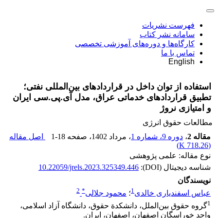
فهرست نشریات
سامانه نشر کتاب
کارگاه‌ها و دوره‌های آموزشی تخصصی
تماس با ما
English
استفاده از توان داخل در قراردادهای بین‌‌المللی نفتی؛
تطبیق قراردادهای خدماتی عراق، مدل آی.پی.سی‏ ایران
و امتیازی نروژ‏
مطالعات حقوق انرژی
مقاله 2
،
دوره 9، شماره 1
، مرداد 1402
، صفحه
1-18
اصل مقاله
)
718.26 K
(
نوع مقاله: علمی پژوهشی
شناسه دیجیتال (DOI):
10.22059/jrels.2023.325349.446
نویسندگان
2
*
1
عباس اسفندیاری خالدی
؛
محمود جلالی
1
گروه حقوق بین‌الملل، دانشکدة حقوق، دانشگاه آزاد اسلامی،
واحد خوراسگان اصفهان، اصفهان، ایران.