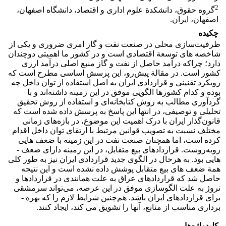
2
گروه حقوق، دانشکدة علوم اداری و اقتصاد، دانشگاه اصفهان،
اصفهان، ایران.
چکیده
ظرفیت‌سازی محلی در صنعت نفت و گاز امری ضروری و یکی از
شاخصه­ های توسعة اقتصادی است و در کشور ما اهمیتی دوچندان
دارد؛ چراکه درآمد حاصل از نفت و گاز منبع اصلی درآمد ارزی
کشور است. در مقالة پیش‌رو، این پرسش اساسی مطرح است که
رویکرد تقنینی و قراردادی ایران به اصل استفاده از توان داخل چه
بوده و کدام کشورها الگویی موفق در این زمینه داشته‌اند و با
گردآوری مطالب به روش کتابخانه‌ای و استفاده از روش تحقیق
تحلیلی و توصیفی، در انتها این پاسخ به پرسش داده شده است که
قانون‌گذار ایران با درک اهمیت این موضوع، در بازه‌های زمانی
مختلف نسبت به تصویب قوانین مرتبط با ارتقای توان داخل اقدام
کرده است، اما همچنان صنعت نفت در این زمینه با ضعف­ هایی
روبه‌روست. قراردادهای بیع متقابل، در این زمینه دارای ضعف ­
هایی بود. به ­هرحال در الگوی جدید قراردادی ایران نیز به­ طور کلی
همة ضعف ­های بیع متقابل پوشش داده نشده است و این نتیجه
حاصل شد که قراردادهای عراق به علت همانندی در قراردادها و
نروژ به علت الگوسازی موفق در این عرصه، می‌تواند سرمشقی
برای قراردادهای ایران باشد. هم‌چنین شرایط لازم را که بهره ­
برداری مناسب از منابع، آن­ها را تشویق می کند، ایجاد کنند.
کلیدواژه‌ها