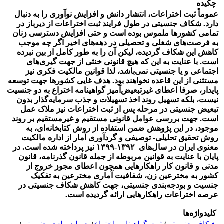
چکیده
عموماً ثبت اختراعات، انتشار دانش و افزایش نوآوری را به دنبال
دارد. شکاف جنسیتی در طول فرایند ثبت اختراعات از دیرباز در
تمامی کشورها ملموس بوده است و حتی افزایش دسترسی زنان
به فرصت‌های شغلی و تحصیلی در دهه‌های اخیر اگر چه موجب
کاهش این شکاف گردیده، لیکن آن را به طور کامل از بین نبرده
است. با عنایت به این که هیچ قانونی خنثی از جهت گیری‌های
اجتماعی و یا جنسیتی نمی‌باشد، لذا قوانین مالکیت فکری نیز
مستثنی از این قاعده نخواهند بود. هدف غایی کشورها جهت توسعه
پایدار، صرفا اعطای غیرتبعیض‌آمیز گواهینامه اختراع به دو جنسیت
نیست، بلکه تسهیل روند اخذ تسهیلات و جذب سرمایه‌گذار بدون
تبعیض جنسیتی در مرحله پس از ثبت اختراعات نیز ملاک عمل
است. جهت بررسی عوامل قانونی مستقیم و غیرمستقیم بر روند
موجود، در این پژوهش ضمن استفاده از روش کتابخانه‌ای، به
روش تحقیق تحلیلی- توصیفی و گردآوری آمار از اداره مالکیت
معنوی ایران در سال‌های ۱۳۹۲-۱۳۹۹ نیز پرداخته شده است. در
پایان با عنایت به قوانین مربوطه از جمله قانون گذرنامه، قانون
مدنی و قانون کار راهکارهایی همچون اعطای مجوز خروج از
کشور به مخترعین زن، شفافیت آماری مخترعین به تفکیک
جنسیت و بودجه‌بندی جنسیتی، جهت کاهش شکاف جنسیتی در
عرصه اختراعات راهکارهایی ارائه گردیده است.
کلیدواژه‌ها