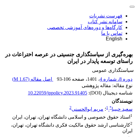
فهرست نشریات
سامانه نشر کتاب
کارگاه‌ها و دوره‌های آموزشی تخصصی
تماس با ما
English
بهره‌گیری از سیاستگذاری جنسیتی در عرصه اختراعات در
راستای توسعه پایدار در ایران
سیاستگذاری عمومی
دوره 8، شماره 4
، 1401
، صفحه
93-106
اصل مقاله (
1.67 M
)
نوع مقاله: مقاله پژوهشی
شناسه دیجیتال (DOI):
10.22059/jppolicy.2023.91405
نویسندگان
2
1
*
سعید حبیبا
؛
مریم ابوالحسنی
1
استاد حقوق خصوصی و اسلامی دانشگاه تهران، تهران، ایران
2
کارشناسی ارشد حقوق مالکیت فکری دانشگاه تهران، تهران،
ایران