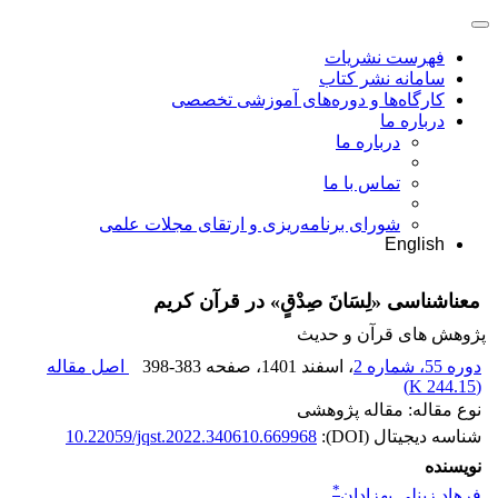
فهرست نشریات
سامانه نشر کتاب
کارگاه‌ها و دوره‌های آموزشی تخصصی
درباره ما
درباره ما
تماس با ما
شورای برنامه‌ریزی و ارتقای مجلات علمی
English
معناشناسی «لِسَانَ صِدْقٍ» در قرآن کریم
پژوهش های قرآن و حدیث
دوره 55، شماره 2
، اسفند 1401
، صفحه
398-383
اصل مقاله
)
244.15 K
(
نوع مقاله: مقاله پژوهشی
شناسه دیجیتال (DOI):
10.22059/jqst.2022.340610.669968
نویسنده
*
فرهاد زینلی بهزادان