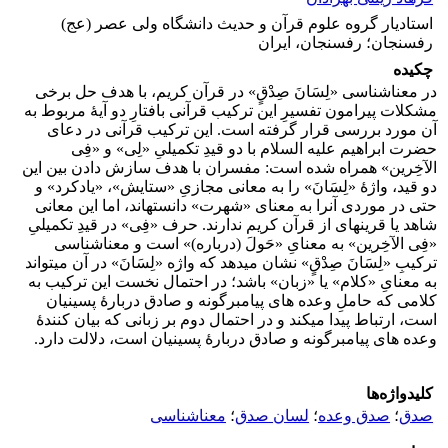
استادیار گروه علوم قرآن و حدیث دانشگاه ولی عصر (عج)
رفسنجان؛ رفسنجان، ایران
چکیده
در معناشناسی «لِسَانَ صِدْقٍ» در قرآن کریم، با هدف حل برخی
مشکلات پیرامون تفسیرِ این ترکیب قرآنی بافتارِ دو آیۀ مربوط به
آن مورد بررسی قرار گرفته است. این ترکیب قرآنی در دعای
حضرت ابراهیم علیه السلام با دو قیدِ تکمیلیِ «لِی» و «فِی
الآخِرین» همراه شده است: مفسران با هدف سازش دادن بین این
دو قید، واژۀ «لِسَانَ» را به معانی مجازیِ «ستایش»، «یادکرد» و
حتی در موردی آن­را به معنای «شهرت» دانسته­اند، اما این معانی
شاهد یا قرینه­ای از قرآن کریم ندارند. حرف «فِی» در قیدِ تکمیلیِ
«فِی الآخِرین» به معنایِ «حَولَ (درباره)» است و معناشناسی
ترکیبِ «لِسَانَ صِدْقٍ» نشان می­دهد که واژه «لِسَانَ» در آن می­تواند
به معنایِ «کلام» یا «زبان» باشد؛ در احتمال نخست این ترکیب به
کلامی که حاملِ وعده­ های پیامبرگونه و صادق دربارۀ پسینیان
است، ارتباط پیدا می­کند و در احتمال دوم بر زبانی که بیان کنندۀ
وعده­ های پیامبرگونه و صادق دربارۀ پسینیان است، دلالت دارد.
کلیدواژه‌ها
صدق
؛
صدق وعده
؛
لسان صدق
؛
معناشناسی