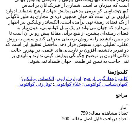
است که میزبان ما است. شماری از فیزیکدانان بر اساس
کیهان‌شناسی کوانتومی مدعی پیدایش جهان از هیچ شده‌اند. ادوارد
ترایون بر آن است که جهان همچون ذره‌ای مجازی به ‌طور ناگهانی
از یک فضای زمینۀ تهی برآمده است. الکساندر ویلنکین نیز اظهار
می‌دارد که جهان می‌تواند در یک تونل کوانتومی، بدون نیاز به
فضای زمینه‌ای پیشین، از هیچ برآید. مقالۀ پیش رو بر آن است تا
دو تبیین یادشده را به روش توصیفی معرفی کند و سپس به روش
عقلی‌ـ تحلیلی مورد سنجش قرار دهد. ماحصل تحقیق این است که
دو تقریر یادشده، افزون بر نارسایی‌های علمی، در بهترین حالت
دلالتی افزون بر توضیح چگونگی پیدایش گیتی ندارند و تأییدی بر
نفی حاجت به تبیین فراطبیعی جهان قلمداد نمی‌شوند.
کلیدواژه‌ها
کلیدواژه‌ها: گیتی از هیچ
؛
ادوارد ترایون
؛
الکساندر ویلنکین
؛
کیهان‌شناسی کوانتومی
؛
خلاء کوانتومی
؛
تونل‌زنی کوانتومی
مراجع
آمار
تعداد مشاهده مقاله: 759
تعداد دریافت فایل اصل مقاله: 500