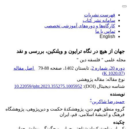
فهرست نشریات
سامانه نشر کتاب
کارگاه‌ها و دوره‌های آموزشی تخصصی
تماس با ما
English
جهان از هیچ در نگاه ترایون و ویلنکین، بررسی و نقد
مجله علمی " فلسفه دین "
دوره 20، شماره 2
، تابستان 1402
، صفحه
79-88
اصل مقاله
)
1020.07 K
(
نوع مقاله: مقاله پژوهشی
شناسه دیجیتال (DOI):
10.22059/jpht.2023.355275.1005952
نویسنده
*
حمیدرضا شاکرین
گروه منطق فهم دین، پژوهشکدۀ حکمت و دین‌پژوهی، پژوهشگاه
فرهنگ و اندیشۀ اسلامی، قم، ایران
چکیده
یکی از مباحث کیهان‌شناختی چرایی و چگونگی پیدایش جهانی