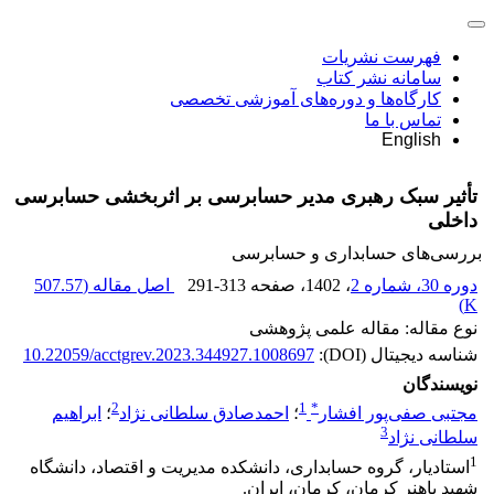
فهرست نشریات
سامانه نشر کتاب
کارگاه‌ها و دوره‌های آموزشی تخصصی
تماس با ما
English
تأثیر سبک رهبری مدیر حسابرسی بر اثربخشی حسابرسی
داخلی
بررسی‏‌های حسابداری و حسابرسی
دوره 30، شماره 2
، 1402
، صفحه
291-313
اصل مقاله (
507.57
)
K
نوع مقاله: مقاله علمی پژوهشی
شناسه دیجیتال (DOI):
10.22059/acctgrev.2023.344927.1008697
نویسندگان
2
1
*
مجتبی صفی‌پور افشار
؛
احمدصادق سلطانی نژاد
؛
ابراهیم
3
سلطانی نژاد
1
استادیار، گروه حسابداری، دانشکده مدیریت و اقتصاد، دانشگاه
شهید باهنر کرمان، کرمان، ایران.