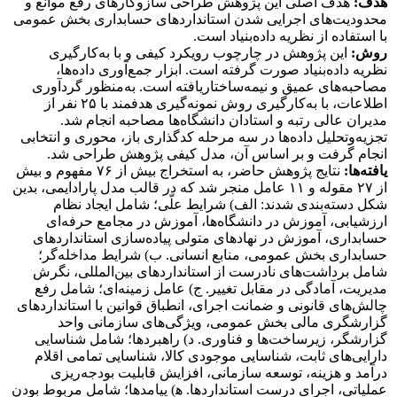
هدف:
هدف اصلی این پژوهش طراحی سازوکارهای رفع موانع و
محدودیت‌های اجرایی شدن استانداردهای حسابداری بخش عمومی
با استفاده از نظریه داده‌بنیاد است.
روش:
این پژوهش در چارچوب رویکرد کیفی و با به‌کارگیری
نظریه داده‌بنیاد صورت گرفته است. ابزار جمع‌آوری داده‌ها،
مصاحبه‌های عمیق و نیمه‌ساختاریافته است. به‌منظور گردآوری
اطلاعات، با به‌کارگیری روش نمونه‌گیری هدفمند با ۲۵ نفر از
مدیران عالی رتبه و استادان دانشگاه‌ها مصاحبه انجام شد.
تجزیه‌وتحلیل داده‌ها در سه مرحله کدگذاری باز، محوری و انتخابی
انجام گرفت و بر اساس آن، مدل کیفی پژوهش طراحی شد.
یافته‌ها:
نتایج پژوهش حاضر، به استخراج بیش از ۷۶ مفهوم و بیش
از ۲۷ مقوله و ۱۱ عامل منجر شد که در قالب مدل پارادایمی، بدین
شکل دسته‌بندی شدند: الف) شرایط علّی؛ شامل ایجاد نظام
ارزشیابی، آموزش در دانشگاه‌ها، آموزش در مجامع حرفه‌ای
حسابداری، آموزش در نهادهای متولی پیاده‌سازی استانداردهای
حسابداری بخش عمومی، منابع انسانی. ب) شرایط مداخله‌گر؛
شامل برداشت‌های نادرست از استانداردهای بین‌المللی، نگرش
مدیریت، آمادگی در مقابل تغییر. ج) عامل زمینه‌ای؛ شامل رفع
چالش‌های قانونی و ضمانت اجرای، انطباق قوانین با استانداردهای
گزارشگری مالی بخش عمومی، ویژگی‌های سازمانی واحد
گزارشگر، زیرساخت‌ها و فناوری. د) راهبردها؛ شامل شناسایی
دارایی‌های ثابت، شناسایی موجودی کالا، شناسایی تمامی اقلام
درآمد و هزینه، توسعه سازمانی، افزایش قابلیت بودجه‌ریزی
عملیاتی، اجرای درست استانداردها. ﻫ) پیامدها؛ شامل مربوط بودن