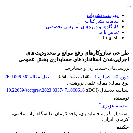
فهرست نشریات
سامانه نشر کتاب
کارگاه‌ها و دوره‌های آموزشی تخصصی
تماس با ما
English
طراحی سازوکار‌های رفع موانع و محدودیت‌های
اجرایی‌شدن استانداردهای حسابداری بخش عمومی
بررسی‏‌های حسابداری و حسابرسی
دوره 30، شماره 1
، 1402
، صفحه
28-54
اصل مقاله (
1008.56 K
)
نوع مقاله: مقاله علمی پژوهشی
شناسه دیجیتال (DOI):
10.22059/acctgrev.2023.333747.1008616
نویسنده
*
صدیقه عزیزی
استادیار، گروه حسابداری، واحد کرمان، دانشگاه آزاد اسلامی،
کرمان، ایران.
چکیده