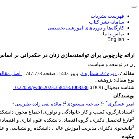
فهرست نشریات
سامانه نشر کتاب
کارگاه‌ها و دوره‌های آموزشی تخصصی
تماس با ما
English
ارائه چارچوبی برای توانمندسازی زنان در حکمرانی بر اسا
زن در توسعه و سیاست
مقاله 7
،
دوره 22، شماره 3
، پاییز 1403
، صفحه
747-773
اصل مقاله 
نوع مقاله: پژوهشی
شناسه دیجیتال (DOI):
10.22059/jwdp.2023.358478.1008336
نویسندگان
3
2
1
*
امیر عسگری
؛
صاحبه مسعودی
؛
مائده تقی زاده طبرسی
1
استادیارگروه کسب و کار خانوادگی و نوآوری اجتماع محور، دانشکده ع
2
فارغ‌‌‌التحصیل دکتری، گروه اقتصاد، دانشکده علوم اداری و اقتصاد
3
دانشجوی دکترای مدیریت آموزش عالی، دانشکده روانشناسی و علوم ت
چکیده