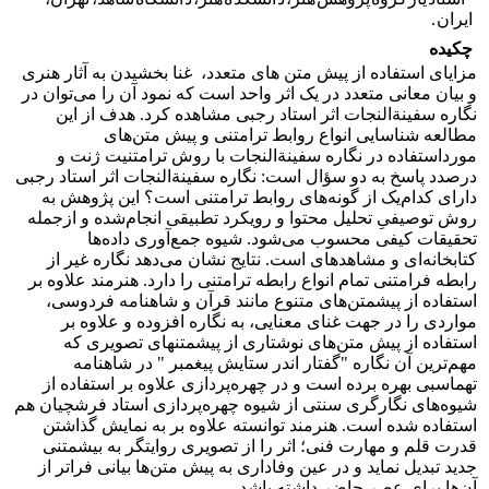
ایران .
چکیده
مزایای استفاده از پیش ­متن ­های متعدد، غنا بخشیدن به آثار هنری
و بیان معانی متعدد در یک اثر واحد است که نمود آن را می‌توان در
نگاره سفینة‌النجات اثر استاد رجبی مشاهده کرد. هدف از این
مطالعه شناسایی انواع روابط ترامتنی و پیش متن‌های
مورداستفاده در نگاره سفینة‌النجات با روش ترامتنیت ژنت و
درصدد پاسخ به دو سؤال است: نگاره سفینة‌النجات اثر استاد رجبی
دارای کدام‌یک از گونه‌های روابط ترامتنی است؟ این پژوهش به
روش توصیفیِ تحلیل محتوا و رویکرد تطبیقی انجام‌شده و ازجمله
تحقیقات کیفی محسوب می‌شود. شیوه جمع‌آوری داده‌ها
کتابخانه‌ای و مشاهده­ای است. نتایج نشان می‌دهد نگاره غیر از
رابطه فرامتنی تمام انواع رابطه ترامتنی را دارد. هنرمند علاوه بر
استفاده از پیش­متن‌های متنوع مانند قرآن و شاهنامه فردوسی،
مواردی را در جهت غنای معنایی، به نگاره افزوده و علاوه بر
استفاده از پیش­ متن‌های نوشتاری از پیش­متن­های تصویری که
مهم‌ترین آن نگاره "گفتار اندر ستایش پیغمبر " در شاهنامه
‌تهماسبی بهره برده است و در چهره‌پردازی علاوه بر استفاده از
شیوه‌های نگارگری سنتی از شیوه چهره‌پردازی استاد فرشچیان هم
استفاده شده است. هنرمند توانسته علاوه بر به نمایش گذاشتن
قدرت قلم و مهارت فنی؛ اثر را از تصویری روایتگر به بیش­متنی
جدید تبدیل نماید و در عین وفاداری به‌ پیش­ متن‌ها بیانی فراتر از
آن‌ها برای عصر حاضر داشته باشد.