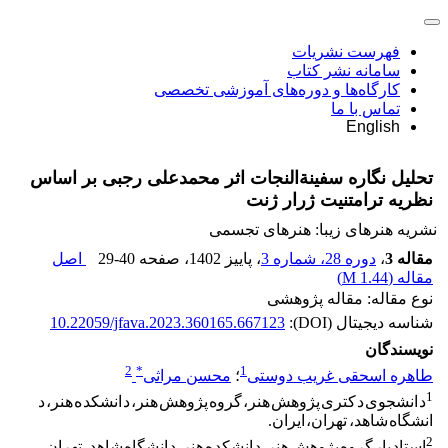
فهرست نشریات
سامانه نشر کتاب
کارگاه‌ها و دوره‌های آموزشی تخصصی
تماس با ما
English
تحلیل نگاره سفینة‌النجات اثر محمدعلی رجبی بر اساس
نظریه ترامتنیت ژرار ژنت
نشریه هنرهای زیبا: هنرهای تجسمی
مقاله 3
،
دوره 28، شماره 3
، پاییز 1402
، صفحه
29-40
اصل
مقاله (
1.44 M
)
نوع مقاله: مقاله پژوهشی
شناسه دیجیتال (DOI):
10.22059/jfava.2023.360165.667123
نویسندگان
2
*
1
طاهره اسحقی غریب دوستی
؛
محسن مراثی
1
د انشجوی د کتری پژوهش هنر، گروه پژوهش هنر، د انشکد ه هنر، د
انشگاه شاهد، تهران، ایران.
2
استاد یار گروه پژوهش هنر، د انشکد ه هنر، د انشگاه شاهد، تهران،