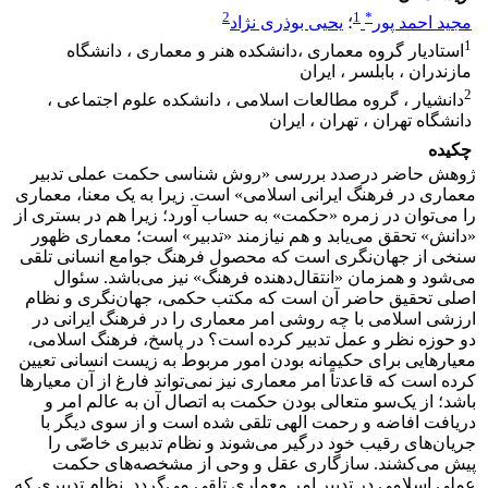
2
1
*
مجید احمد پور
؛
یحیی بوذری نژاد
1
استادیار گروه معماری ،دانشکده هنر و معماری ، دانشگاه
مازندران ، بابلسر ، ایران
2
دانشیار ، گروه مطالعات اسلامی ، دانشکده علوم اجتماعی ،
دانشگاه تهران ، تهران ، ایران
چکیده
ژوهش حاضر درصدد بررسی «روش شناسی حکمت عملی تدبیر
معماری در فرهنگ ایرانی اسلامی» است. زیرا به یک معنا، معماری
را می‌توان در زمره «حکمت» به حساب آورد؛ زیرا هم در بستری از
«دانش» تحقق می‌یابد و هم نیازمند «تدبیر» است؛ معماری ظهور
سنخی از جهان‌نگری است که محصول فرهنگ جوامع انسانی تلقی
می‌شود و همزمان «انتقال‌دهنده فرهنگ» نیز می‌باشد. سئوال
اصلی تحقیق حاضر آن است که مکتب حکمی، جهان‌نگری و نظام
ارزشی اسلامی با چه روشی امر معماری را در فرهنگ ایرانی در
دو حوزه نظر و عمل تدبیر کرده است؟ در پاسخ، فرهنگ اسلامی،
معیارهایی برای حکیمانه بودن امور مربوط به زیست انسانی تعیین
کرده است که قاعدتاً امر معماری نیز نمی‌تواند فارغ از آن معیارها
باشد؛ از یک‌سو متعالی بودن حکمت به اتصال آن به عالم امر و
دریافت افاضه و رحمت الهی تلقی شده است و از سوی دیگر با
جریان‌های رقیب خود درگیر می‌شوند و نظام تدبیری خاصّی را
پیش می‌کشند. سازگاری عقل و وحی از مشخصه‌های حکمت
عملی اسلامی در تدبیر امر معماری تلقی می‌گردد. نظام تدبیری که