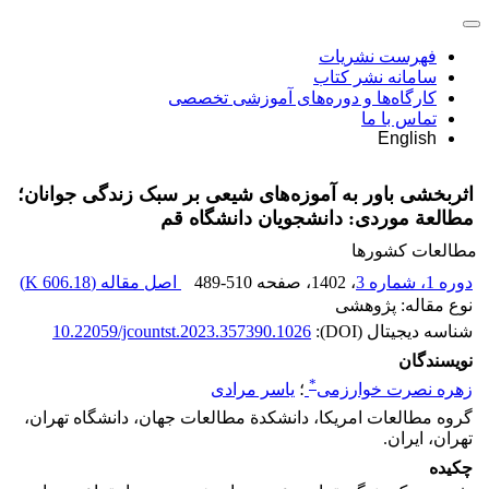
فهرست نشریات
سامانه نشر کتاب
کارگاه‌ها و دوره‌های آموزشی تخصصی
تماس با ما
English
اثربخشی باور به آموزه‌های شیعی بر سبک زندگی جوانان؛
مطالعة موردی: دانشجویان دانشگاه قم
مطالعات کشورها
دوره 1، شماره 3
، 1402
، صفحه
489-510
اصل مقاله (
606.18 K
)
نوع مقاله: پژوهشی
شناسه دیجیتال (DOI):
10.22059/jcountst.2023.357390.1026
نویسندگان
*
زهره نصرت خوارزمی
؛
یاسر مرادی
گروه مطالعات امریکا، دانشکدة مطالعات جهان، دانشگاه تهران،
تهران، ایران.
چکیده