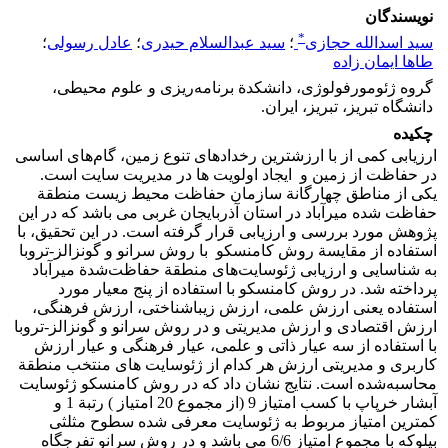
نویسندگان
*
سید اسدالله حجازی
؛
سید عبدالسلام حیدری
؛
عادل رسولی
؛
طاها ایمان زاده
گروه ژئومورفولوژی، دانشکدة برنامه‌ریزی و علوم محیطی،
دانشگاه تبریز، تبریز، ایران.
چکیده
ارزیابی کمی از با ارزش­ترین رخدادهای تنوع زمین، گام‌های اساسی
در حفاظت از زمین و ایجاد اولویت ­ها در مدیریت سایت است.
یکی از مناطق چهارگانة سازمان حفاظت محیط­ زیست منطقة
حفاظت شده میرآباد در استان آذربایجان ­غربی می ­باشد که در این
پژوهش مورد بررسی و ارزیابی قرار گرفته است. در این تحقیق، با
استفاده از مقایسة روش کامنسکو با روش سرانو و گونزالز-تروبا
به شناسایی و ارزیابی ژئوسایت‌های منطقة حفاظت‌شدة میرآباد
پرداخته شد. در روش کامنسکو با استفاده از پنج معیار مورد
استفاده یعنی ارزش علمی، ارزش زیباشناختی، ارزش فرهنگی،
ارزش اقتصادی و ارزش مدیریتی و در روش سرانو و گونزالز-تروبا
با استفاده از سه عیار ذاتی و علمی، عیار فرهنگی و عیار ارزش
کاربری و مدیریتی ارزش هر کدام از ژئوسایت های منتخب منطقة
محاسبه‌شده است. نتایج نشان داد که در روش کامنسکو ژئوسایت
آبشار خرپاپ با کسب امتیاز 9 (از مجموع 20 امتیاز ) رتبة 1 و
کمترین امتیاز مربوط به ژئوسایت معرفی شده سطوح مثلثی
بیلوکه با مجموع امتیاز 6/6 می باشد و در روش سرانو تفرجگاه