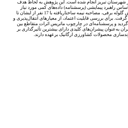
در شهرستان تبریز انجام شده است. این پژوهش به لحاظ هدف
اساس راهبرد پیمایشی (پرسشنامه) داده‌های کمی مورد نیاز
جمع‌آوری گردید. جامعه آماری پژوهش متخصصین و کارشناسان بودند که در ابتدا با استفاده از نمونه‌گیری هدفمند و سپس با استفاده از روش گلوله برفی، مصاحبه نیمه ساختاریافته با 17 نفر از ایشان تا
رفت. برای بررسی قابلیت اعتماد، از معیارهای انتقال‌پذیری و
 گردید و پرسشنامه‌ای در چارچوب ماتریس اثرات متقاطع بین
 و جهت ارزیابی میزان تأثیرگذاری و تأثیرپذیری پیشران‌ها، با استفاده از نرم‌افزار MicMac تحلیل گردید. بر اساس نتایج، 16 پیشران به‌عنوان پیشران‌های کلیدی دارای بیشترین تأثیرگذاری بر
رندسازی محصولات کشاورزی ارگانیک برعهده دارند.