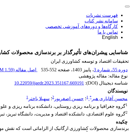
فهرست نشریات
سامانه نشر کتاب
کارگاه‌ها و دوره‌های آموزشی تخصصی
تماس با ما
English
شناسایی پیشران‌های تأثیرگذار بر برندسازی محصولات کشاو
تحقیقات اقتصاد و توسعه کشاورزی ایران
دوره 55، شماره 3
، پاییز 1403
، صفحه
535-552
اصل مقاله (
1.59 M
نوع مقاله: مقاله پژوهشی
شناسه دیجیتال (DOI):
10.22059/ijaedr.2023.351167.669191
نویسندگان
1
2
1
*
محسن آقایاری هیر
؛
حسین اصغرپور
؛
سهیلا باختر
1
گروه جغرافیا و برنامه ریزی روستایی، دانشکده برنامه ریزی و علوم 
2
گروه علوم اقتصادی، دانشکده اقتصاد و مدیریت، دانشگاه تبریز، تبری
چکیده
برندسازی محصولات کشاورزی ارگانیک از الزاماتی است که نقش مهمی