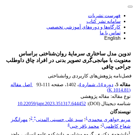
فهرست نشریات
سامانه نشر کتاب
کارگاه‌ها و دوره‌های آموزشی تخصصی
تماس با ما
English
تدوین مدل ساختاری سرمایۀ روان‌شناختی براساس
معنویت با میانجی‌گری تصویر بدنی در افراد چاق داوطلب
جراحی چاقی
فصل‌نامه پژوهش‌های کاربردی روانشناختی
مقاله 5
،
دوره 14، شماره 4
، 1402
، صفحه
93-111
اصل مقاله
)
1014.81 K
(
نوع مقاله: مقاله پژوهشی
شناسه دیجیتال (DOI):
10.22059/japr.2023.351317.644452
نویسندگان
2
*
1
مریم جواهری محمدی
؛
سید علی حسینی المدنی
؛
مهرانگیز
4
3
شعاع کاظمی
؛
محمد باقر حبی
1
دانشجوی دکتری، گروه مشاوره، دانشکده علوم انسانی، واحد