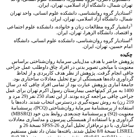
تهران شمال، دانشگاه آزاد اسلامی، تهران، ایران.
2
استادیار گروه روانشناسی، دانشکده علوم انسانی، واحد تهران
شمال، دانشگاه آزاد اسلامی، تهران، ایران.
3
دانشیار گروه مطالعات زنان و خانواده، دانشکده علوم اجتماعی
و اقتصاد، دانشگاه الزهرا، تهران، ایران.
4
استادیار گروه روان‌شناسی، دانشکده علوم انسانی، دانشگاه
امام حسین، تهران، ایران.
چکیده
پژوهش حاضر با هدف مدل‌یابی سرمایۀ روان‌شناختی براساس
معنویت با میانجی‌ تصویر بدنی در افراد چاق داوطلب عمل جراحی
چاقی انجام گرفت. پژوهش از نظر هدف کاربردی و از لحاظ
گردآوری داده‌ها همبستگی از نوع تحلیل معادلات ساختاری بود.
جامعۀ آماری پژوهش عبارت بود از تمامی افراد چاقی که در سال
1400 به مرکز کم‌تهاجمی بیمارستان رسول اکرم تهران برای عمل
جراحی چاقی مراجعه کرده بودند. از این تعداد 250 نفر (29 مرد و
219 زن) به روش نمونه‌گیری دردسترس انتخاب شدند. داده‌ها با
استفاده از پرسشنامۀ سرمایۀ روان‌شناختی (PCQ)، پرسشنامۀ
معنویت (SQ) و پرسشنامۀ چندبعدی روابط بدن خود (MBSRQ)
گردآوری و با استفاده از همبستگی پیرسون و مدلسازی معادلات
ساختاری، با دو نرم‌افزار تحلیل آماری SPSS-26 نسخۀ 26 و
LISREL نسخۀ 8/8 تحلیل شدند. یافته‌ها نشان داد نقش مستقیم
معنویت (β=0.61, p<0.01) و نقش مستقیم تصویر بدنی (β=0.38,