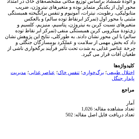
و آلودة شمشاد براساس توزیع مکانی مشخصه‌های خاک در امتداد
محور اول از یکدیگر متمایز بوده و متغیرهای نیتروژن، ضریب
متابولیکی، رطوبت، نیترات، آمونیوم و تنفس برانگیخته همبستگی
مثبتی با محور اول (تمرکز ابرنقاط توده سالم) و بالعکس
متغیرهای نسبت کربن به نیتروژن، پتاسیم، منیزیم، کلسیم و
زی‌تودة میکروبی کربن همبستگی منفی (تمرکز ابر نقاط توده
سالم) با این محور نشان دادند. به­ طورکلی، نتایج این پژوهش نشان
داد که بخش مهمی از سلامت و عملکرد بوم­سازگان جنگلی و
چرخة عناصر غذایی به ­شدت تحت تأثیر فرآیند برگ­خو­اری ناشی از
طغیان آفات قرار می­ گیرد.
کلیدواژه‌ها
اختلال طبیعی
؛
برگ‌خواری
؛
تنفس خاک
؛
عناصر غذایی
؛
مدیریت
پایدار جنگل
مراجع
آمار
تعداد مشاهده مقاله: 1,026
تعداد دریافت فایل اصل مقاله: 502