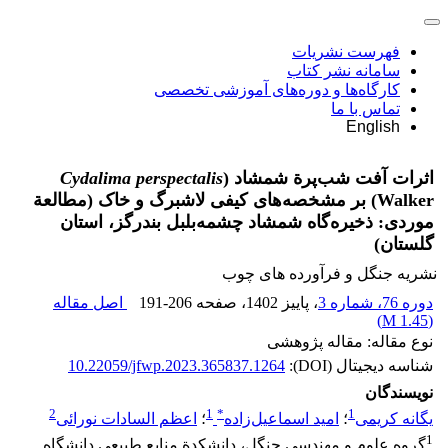
فهرست نشریات
سامانه نشر کتاب
کارگاه‌ها و دوره‌های آموزشی تخصصی
تماس با ما
English
اثرات آفت شب‌پرة شمشاد (
Cydalima perspectalis
Walker) بر مشخصه‌های کیفی لاشبرگ و خاک (مطالعة
موردی: ذخیره‌گاه شمشاد چشمه‌بلبل بندرگز، استان
گلستان)
نشریه جنگل و فرآورده های چوب
دوره 76، شماره 3
، پاییز 1402
، صفحه
191-206
اصل مقاله
)
1.45 M
(
نوع مقاله: مقاله پژوهشی
شناسه دیجیتال (DOI):
10.22059/jfwp.2023.365837.1264
نویسندگان
2
1
*
1
یگانه کریمی
؛
امید اسماعیل‌زاده
؛
اعظم السادات نورائی
1
گروه علوم و مهندسی جنگل، دانشکدة منابع طبیعی دانشگاه