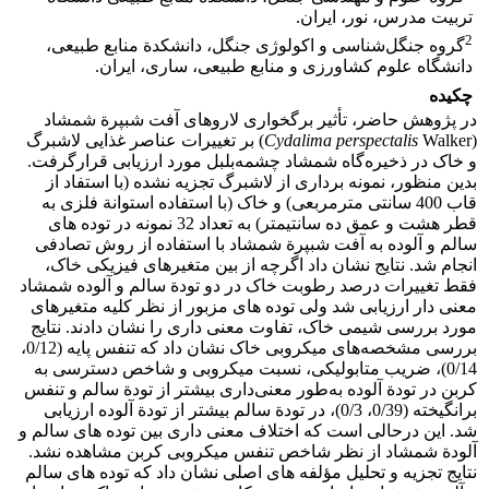
تربیت مدرس، نور، ایران.
2
گروه جنگل‌شناسی و اکولوژی جنگل، دانشکدة منابع طبیعی،
دانشگاه علوم کشاورزی و منابع طبیعی، ساری، ایران.
چکیده
در پژوهش حاضر، تأثیر برگ­خواری لاروهای آفت شب­پرة شمشاد
(
Walker)
Cydalima perspectalis
بر تغییرات عناصر غذایی لاشبرگ
و خاک در ذخیره‌گاه شمشاد چشمه‌بلبل مورد ارزیابی قرارگرفت.
بدین‌ منظور، نمونه­ برداری از لاشبرگ تجزیه­ نشده (با استفاد از
قاب 400 سانتی ­متر­مربعی) و خاک (با استفاده استوانة فلزی به
قطر هشت و عمق ده سانتی­متر) به تعداد 32 نمونه در توده­ های
سالم و آلوده به آفت شب­پرة شمشاد با استفاده از روش تصادفی
انجام شد. نتایج نشان داد اگرچه از بین متغیرهای فیزیکی خاک،
فقط تغییرات درصد رطوبت خاک در دو تودة سالم و آلوده شمشاد
معنی ­دار ارزیابی شد ولی توده ­های مزبور از ­نظر کلیه متغیرهای
مورد بررسی شیمی خاک، تفاوت معنی ­داری را نشان دادند. نتایج
بررسی مشخصه‌های میکروبی خاک نشان داد که تنفس پایه (0/12،
0/14)، ضریب متابولیکی، نسبت میکروبی و شاخص دسترسی به
کربن در تودة آلوده به‌طور معنی‌داری بیشتر از تودة سالم و تنفس
برانگیخته (0/39، 0/3)، در تودة سالم بیشتر از تودة آلوده ارزیابی
شد. این درحالی ­است­ که اختلاف معنی­ داری بین توده­ های سالم و
آلودة شمشاد از نظر شاخص تنفس میکروبی­ کربن مشاهده نشد.
نتایج تجزیه و تحلیل مؤلفه­ های اصلی نشان داد که توده­ های سالم