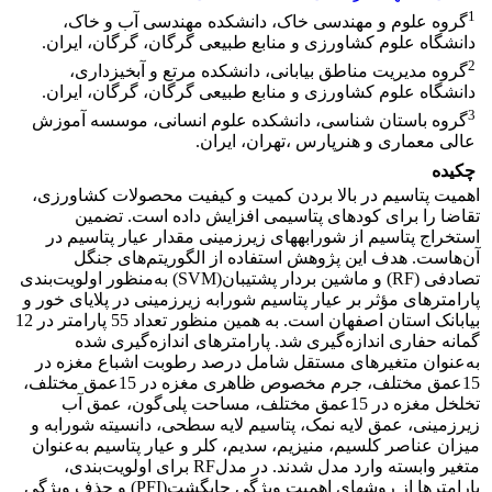
1
گروه علوم و مهندسی خاک، دانشکده مهندسی آب و خاک،
دانشگاه علوم کشاورزی و منابع طبیعی گرگان، گرگان، ایران.
2
گروه مدیریت مناطق بیابانی، دانشکده مرتع و آبخیزداری،
دانشگاه علوم کشاورزی و منابع طبیعی گرگان، گرگان، ایران.
3
گروه باستان شناسی، دانشکده علوم انسانی، موسسه آموزش
عالی معماری و هنرپارس ،تهران، ایران.
چکیده
اهمیت پتاسیم در بالا بردن کمیت و کیفیت محصولات کشاورزی،
تقاضا را برای کودهای پتاسیمی افزایش داده است. تضمین
استخراج پتاسیم از شورابه­های زیرزمینی مقدار عیار پتاسیم در
آن‌هاست. هدف این پژوهش استفاده از الگوریتم‌های جنگل
تصادفی (RF) و ماشین بردار پشتیبان(SVM) به‌منظور اولویت‌بندی
پارامترهای مؤثر بر عیار پتاسیم شورابه زیرزمینی در پلایای خور و
بیابانک استان اصفهان است. به همین منظور تعداد 55 پارامتر در 12
گمانه حفاری اندازه‌گیری شد. پارامترهای اندازه‌گیری شده
به‌عنوان متغیرهای مستقل شامل درصد رطوبت اشباع مغزه در
15عمق مختلف، جرم مخصوص ظاهری مغزه در 15عمق مختلف،
تخلخل مغزه در 15عمق مختلف، مساحت پلی‌گون، عمق آب
زیرزمینی، عمق لایه نمک، پتاسیم لایه سطحی، دانسیته شورابه و
میزان عناصر کلسیم، منیزیم، سدیم، کلر و عیار پتاسیم به‌عنوان
متغیر وابسته وارد مدل شدند. در مدلRF برای اولویت‌بندی،
پارامترها از روش­های اهمیت ویژگی جایگشت(PFI) و حذف ویژگی