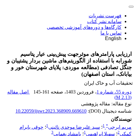
فهرست نشریات
سامانه نشر کتاب
کارگاه‌ها و دوره‌های آموزشی تخصصی
تماس با ما
English
ارزیابی پارامترهای موثرجهت پیش‌بینی عیار پتاسیم
شورابه با استفاده از الگوریتم‌های ماشین بردار پشتیبان و
جنگل تصادفی (مطالعه موردی: پلایای شهرستان خور و
بیابانک، استان اصفهان)
تحقیقات آب و خاک ایران
دوره 55، شماره 1
، فروردین 1403
، صفحه
145-161
اصل مقاله
)
2.13 M
(
نوع مقاله: مقاله پژوهشی
شناسه دیجیتال (DOI):
10.22059/ijswr.2023.368909.669610
نویسندگان
1
1
*
مریم ایرجی
؛
سید علیرضا موحدی نائینی
؛
چوقی بایرام
3
1
2
کمکی
؛
سهیلا ابراهیمی
؛
بامشاد یغمایی