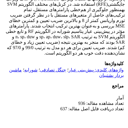
جایگشتی(RFE) استفاده شد. در کرنل‌های مختلف الگوریتم SVM
به­منظور جلوگیری از هم‌خطی پارامترهای مستقل، تمام
ترکیب‌های حاصل از متغیرهای مستقل با در نظر گرفتن ضریب
تورم واریانس کمتر از 8 و بالاترین ضریب تعیین و کمترین خطای
MSE بررسی و به‌عنوان بهترین ترکیب انتخاب شدند. پارامترهای
مؤثر در پیش‌بینی عیار پتاسیم شورابه در الگوریتم RF و تابع خطی
الگوریتم SVM به ترتیب sp، ap، duw، slp، SAR و n، sp، duw و
SAR بودند که منجر به بهترین نتیجه (ضریب تعیین زیاد و خطای
کم) شدند. ضریب تعیین برای هر دو مدل به ترتیب 99/0 و 97/0 که
نشان‌دهنده دقت خوب هر دو الگوریتم است.
کلیدواژه‌ها
واژه‌های کلیدی: پیش‌بینی عیار
؛
جنگل تصادفی
؛
شورابه
؛
ماشین
بردار پشتیبان
مراجع
آمار
تعداد مشاهده مقاله: 936
تعداد دریافت فایل اصل مقاله: 637