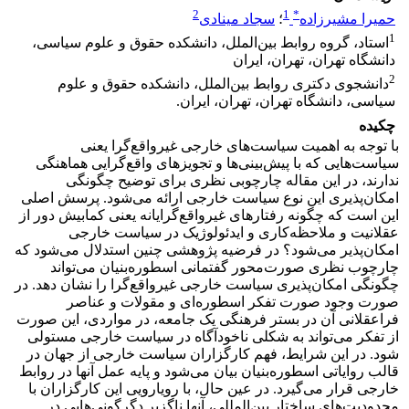
2
1
*
حمیرا مشیرزاده
؛
سجاد مینادی
1
استاد، گروه روابط بین‌الملل، دانشکده حقوق و علوم سیاسی،
دانشگاه تهران، تهران، ایران
2
دانشجوی دکتری روابط بین‌الملل، دانشکده حقوق و علوم
سیاسی، دانشگاه تهران، تهران، ایران.
چکیده
با توجه به اهمیت سیاست‌های خارجی غیرواقع‌گرا یعنی
سیاست‌هایی که با پیش‌بینی‌ها و تجویزهای واقع‌گرایی هماهنگی
ندارند، در این مقاله چارچوبی نظری برای توضیح چگونگی
امکان‌پذیری این نوع سیاست خارجی ارائه می‌شود. پرسش اصلی
این است که چگونه رفتارهای غیرواقع‌گرایانه یعنی کمابیش دور از
عقلانیت و ملاحظه‌کاری و ایدئولوژیک در سیاست خارجی
امکان‌پذیر می‌شود؟ در فرضیه پژوهشی چنین استدلال می‌شود که
چارچوب نظری صورت‌محور گفتمانی اسطوره‌بنیان می‌تواند
چگونگی امکان‌پذیری سیاست خارجی غیرواقع‌گرا را نشان دهد. در
صورت وجود صورت تفکر اسطوره‌ای و مقولات و عناصر
فراعقلانی آن در بستر فرهنگی یک جامعه، در مواردی، این صورت
از تفکر می‌تواند به شکلی ناخودآگاه در سیاست خارجی مستولی
شود. در این شرایط، فهم کارگزاران سیاست خارجی از جهان در
قالب روایاتی اسطوره‌بنیان بیان می‌شود و پایه عمل آنها در روابط
خارجی قرار می‌گیرد. در عین حال، با رویارویی این کارگزاران با
محدودیت‌های ساختار بین‌المللی، آنها ناگزیر دگرگونی‌هایی در