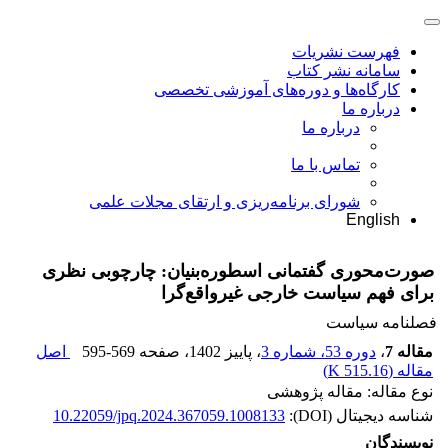
فهرست نشریات
سامانه نشر کتاب
کارگاه‌ها و دوره‌های آموزشی تخصصی
درباره ما
درباره ما
تماس با ما
شورای برنامه‌ریزی و ارتقای مجلات علمی
English
صورت‌محوری گفتمانی اسطوره‌بنیان: چارچوبی نظری
برای فهم سیاست خارجی غیرواقع‌گرا
فصلنامه سیاست
مقاله 7
،
دوره 53، شماره 3
، پاییز 1402
، صفحه
595-569
اصل
مقاله (
515.16 K
)
نوع مقاله: مقاله پژوهشی
شناسه دیجیتال (DOI):
10.22059/jpq.2024.367059.1008133
نویسندگان