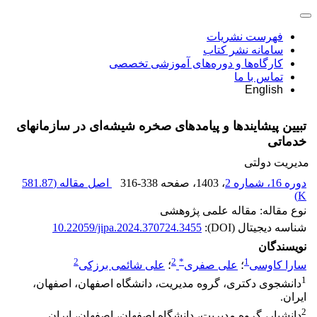
فهرست نشریات
سامانه نشر کتاب
کارگاه‌ها و دوره‌های آموزشی تخصصی
تماس با ما
English
تبیین پیشایندها و پیامدهای صخره شیشه‌ای در سازمان‏های
خدماتی
مدیریت دولتی
دوره 16، شماره 2
، 1403
، صفحه
316-338
اصل مقاله (
581.87
)
K
نوع مقاله: مقاله علمی پژوهشی
شناسه دیجیتال (DOI):
10.22059/jipa.2024.370724.3455
نویسندگان
2
2
*
1
سارا کاوسی
؛
علی صفری
؛
علی شائمی برزکی
1
دانشجوی دکتری، گروه مدیریت، دانشگاه اصفهان، اصفهان،
ایران.
2
دانشیار، گروه مدیریت، دانشگاه اصفهان، اصفهان، ایران.