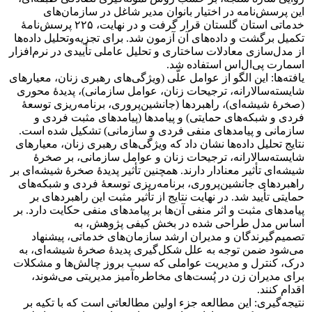
این پرسش‌نامه در اختیار بانوان مدیر شاغل در سازمان‌های
خدماتی استان گلستان قرار گرفت و در نهایت، ۲۲۵ پرسش‌نامۀ
تکمیل برگشت و داده‌های آن آزمون شد. برای تجزیه‌وتحلیل داده‌ها
از مدل‌سازی معادلات ساختاری و تحلیل عاملی تأییدی در نرم‌افزار
اسمارت پی‌ال‌اس استفاده شد.
یافته‌ها: این الگو از عوامل علّی (ویژگی‌‏های رهبری زنان، معیارهای
شایسته‌سالارانه، ترجیحات زنان، عوامل سازمانی)، پدیدۀ محوری
(صخرۀ شیشه‌ای)، راهبردها (جانشین‌پروری، برنامه‌ریزی توسعۀ
فردی و شبکه‌های حمایتی) و پیامدها (پیامدهای مثبت فردی و
سازمانی و پیامدهای منفی فردی و سازمانی) تشکیل شده است.
نتایج تحلیل داده‌ها نشان داد که ویژگی‌‏های رهبری زنان، معیارهای
شایسته‌سالارانه، ترجیحات زنان و عوامل سازمانی، بر صخرۀ
شیشه‌ای تأثیر معنادار دارند. همچنین تأثیر پدیدۀ صخرۀ شیشه‌ای بر
راهبردهای جانشین‌پروری، برنامه‌ریزی توسعۀ فردی و شبکه‌های
حمایتی تأیید شد. در نهایت نتایج از تأثیر مثبت این راهبردهای بر
پیامدهای مثبت و اثر منفی آن‌ها بر پیامدهای منفی حکایت دارد. بر
اساس مدل طراحی شده در بخش کیفی پژوهش، به
تصمیم‌گیرندگان و مدیران ارشد سازمان‌های خدماتی، پیشنهاد
می‌شود ضمن توجه به علل شکل‌گیری پدیدۀ صخرۀ شیشه‌ای، به
درک، کنترل و مدیریت عواملی که سبب بروز چالش‌ها و مشکلات
برای مدیران زن در پُست‌های مخاطره‌آمیز مدیریتی می‌شوند،
اقدام کنند.
نتیجه‌گیری: این مطالعه جزء اولین مطالعاتی است که با تکیه بر