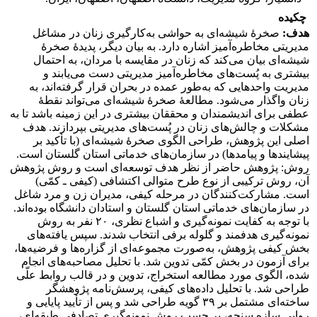
چکیده
هدف:
صخرۀ شیشه‌ای به حواشی به‌کارگیری زنان در مشاغل
مدیریتی مخاطره‌آمیز اشاره دارد. به بیان دیگر، پدیدۀ صخرۀ
شیشه‌ای بیان می‌کند که زنان در مقایسه با مردان، به احتمال
بیشتری به پُست‌های مخاطره‌آمیز مدیریتی دست می‌یابند و
مدیریت واحدهایی که به‌طور عمده در بحران قرار گرفته‌اند، به
زنان واگذار می‌شود. مطالعۀ صخرۀ شیشه‌ای می‌تواند نقطۀ
عطفی برای اندیشمندان و محققان بیشتری در این زمینه باشد تا به
مشکلات و چالش‌های زنان در پُست‌های مدیریتی بپردازند. هدف
اصلی این پژوهش، طراحی الگوی صخرۀ شیشه‌ای (با تأکید بر
پیشایندها و پیامدها) در سازمان‌های خدماتی استان گلستان است.
روش: پژوهش حاضر از نظر هدف توسعه‌ای است و روش پژوهش
آن، روش ترکیبی از نوع طرح متوالی اکتشافی (کیفی ـ کمّی)
است. مشارکت‌کنندگان در مرحله کیفی، مدیران زن و مرد شاغل
در سازمان‌های خدماتی استان گلستان و استادان دانشگاه بوده‌اند.
با توجه به کفایت نمونه‌گیری و اشباع نظری، ۲۰ نفر به روش
نمونه‌گیری هدفمند و گلوله برفی انتخاب شدند. سپس یافته‌های
بخش کیفی پژوهش، به‌صورت مجموعه‌ای از گزاره‌ها و فرضیه‌ها،
برای آزمون در بخش کمّی تدوین شد. با تحلیل مصاحبه‌های انجام
شده، الگوی مورد مطالعه استخراج، تدوین و در قالب روابط علّی
طراحی شد. با تحلیل داده‌های کیفی، پرسش‌نامه پژوهشگر
ساخته‌ای مشتمل بر ۳۹ گویه طراحی شد و پس از تأیید پایایی و
روایی سازه سنجه، بر حسب روش نمونه‌گیری تصادفی طبقه‌ای،