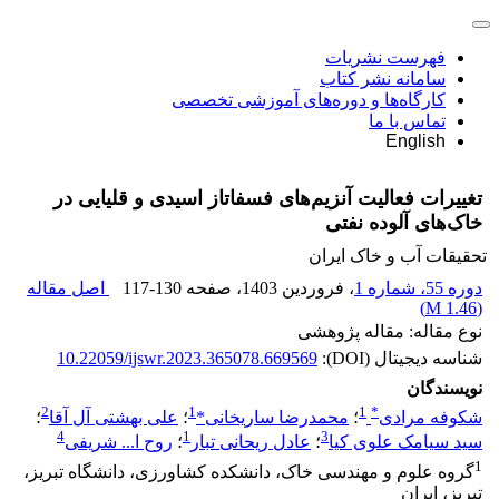
فهرست نشریات
سامانه نشر کتاب
کارگاه‌ها و دوره‌های آموزشی تخصصی
تماس با ما
English
تغییرات فعالیت آنزیم‌های فسفاتاز اسیدی و قلیایی در
خاک‌های آلوده نفتی
تحقیقات آب و خاک ایران
دوره 55، شماره 1
، فروردین 1403
، صفحه
117-130
اصل مقاله
)
1.46 M
(
نوع مقاله: مقاله پژوهشی
شناسه دیجیتال (DOI):
10.22059/ijswr.2023.365078.669569
نویسندگان
2
1
1
*
شکوفه مرادی
؛
محمدرضا ساریخانی*
؛
علی بهشتی آل آقا
؛
4
1
3
سید سیامک علوی کیا
؛
عادل ریحانی تبار
؛
روح ا... شریفی
1
گروه علوم و مهندسی خاک، دانشکده کشاورزی، دانشگاه تبریز،
تبریز، ایران