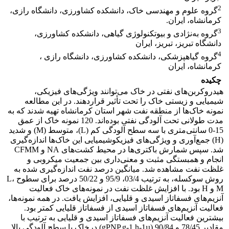
2
گروه علوم و مهندسی خاک، دانشکده کشاورزی، دانشگاه رازی،
کرمانشاه، ایران.
3
گروه به‌نژادی و بیوتکنولوژی گیاهی، دانشکده کشاورزی،
دانشگاه تبریز، تبریز، ایران
4
گروه گیاهپزشکی، دانشکده کشاورزی، دانشگاه رازی ،
کرمانشاه، ایران
چکیده
هیدروکربن‌های نفتی در خاک می‌توانند ویژگی‌های فیزیکی،
شیمیایی و زیستی خاک را تحت تأثیر قراردهند. در این مطالعه
نمونه خاک‌ها از منطقه نفت شهر استان کرمانشاه تهیه شدند که به
مدت‌ طولانی تحت آلودگی نفتی بوده‌اند. 120 نمونه خاک از عمق
15-0 سانتی‌متری با سه سطح آلودگی کم (L)، متوسط (M) و شدید
(H) جمع‌آوری و ویژگی‌های فیزیکوشیمیایی این خاک‌ها اندازه‌گیری
شد. سپس شمارش باکتری‌ها در محیط کشت‌های NA و CFMM
انجام و همبستگی مثبت و معنی‌داری بین جمعیت میکروبی و
غلظت نفت مشاهده شد. میانگین درصد نفت اندازه‌گیری شده به
روش سوکسله، به ترتیب 03/4، 95/9 و 50/22 درصد برای سطوح L،
M و H بود. با افزایش غلظت نفت در نمونه‌های خاک فعالیت
آنزیم‌های فسفاتاز اسیدی و قلیایی، افزایش یافت. در همه نمونه‌ها،
فعالیت آنزیم‌های فسفاتاز اسیدی از فسفاتاز قلیایی کمتر بود.
بیشترین فعالیت آنزیم‌های فسفاتاز اسیدی و قلیایی به ترتیب با
مقادیر 78/45 و 90/84 (gPNP.g-1.h-1µ) درخاک‌ با سطح آلودگی بالا