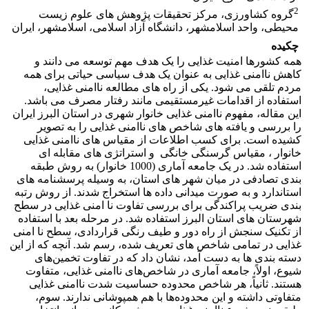
2
گروه کشاورزی، مرکز تحقیقات پژوهش های علوم زیست
محیطی، واحد اسلامشهر، دانشگاه آزاد اسلامی، اسلامشهر، ایران
چکیده
همه کشورها امنیت غذایی را یک هدف مهم توسعه می دانند و
کاهش ناامنی غذایی به عنوان یک هدف سیاسی حیاتی برای همه
مردم تلقی می شود. یکی از راه های مطالعه ناامنی غذایی،
استفاده از اقدامات غیرمستقیمی مانند رفتار مصرف می باشد.
این مقاله، مفهوم ناامنی غذایی خانوار شهری در استان البرز ایران
را بررسی و یافته های شاخص های ناامنی غذایی را به تصویر
کشیده است. برای کسب اطلاعات از مقیاس های ناامنی غذایی
خانوار ، مقیاس گرسنگی خانگی و استراتژی های مقابله ای
استفاده شد. در یک جامعه آماری (1000 خانوار) به روش طبقه
بندی تصادفی در میان شهر های استان، به وسیله پرسشنامه های
استاندارد و به صورت میدانی داده ها استخراج شدند. از روش رتبه
بندی ضریب پراکندگی برای بررسی تفاوت نا امنی غذایی در سطح
شهرستان های استان البرز استفاده شد. در مرحله بعد با استفاده
از تکنیک سنجش از راه دور و طیف رنگی قراردادی، سطح نا امنی
غذایی در تمامی شاخص های تعریف شده، رسم شد. آنچه که از این
دسته بندی ها به دست آمد، نشان داد که در تفاوت‌ تخمین‌های
شیوع، اولاً، جامعه آماری در شاخص‌های ناامنی غذایی، متفاوت
هستند. ثانیاً، هر شاخص محدوده حساسیت شدت ناامنی غذایی
متفاوتی داشته و این محدوده‌ها با هم همپوشانی ندارند. سوم،