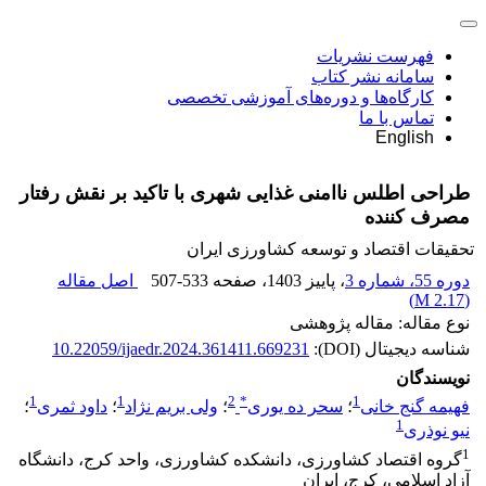
فهرست نشریات
سامانه نشر کتاب
کارگاه‌ها و دوره‌های آموزشی تخصصی
تماس با ما
English
طراحی اطلس ناامنی غذایی شهری با تاکید بر نقش رفتار
مصرف کننده
تحقیقات اقتصاد و توسعه کشاورزی ایران
دوره 55، شماره 3
، پاییز 1403
، صفحه
507-533
اصل مقاله
)
2.17 M
(
نوع مقاله: مقاله پژوهشی
شناسه دیجیتال (DOI):
10.22059/ijaedr.2024.361411.669231
نویسندگان
1
1
2
*
1
فهیمه گنج خانی
؛
سحر ده یوری
؛
ولی بریم نژاد
؛
داود ثمری
؛
1
نیو نوذری
1
گروه اقتصاد کشاورزی، دانشکده کشاورزی، واحد کرج، دانشگاه
آزاد اسلامی، کرج، ایران