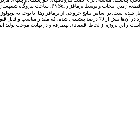
‏محیطی آن‌ها توسط نرم‏افزار RETScreen تجزیه‌و‌تحلیل شده است. بر اساس نتایج خروجی از نرم‏ا
توان خروجی نیروگاه MW 154 تخمین زده شده است و ضریب عملکرد در آن‌ها بیش از 70 
سرمایه‏گذاری، برگشت هزینۀ سرمایه‏گذار بین 5 تا 6 سال است و این پروژه از لحاظ اقتصادی ‏به‏صر