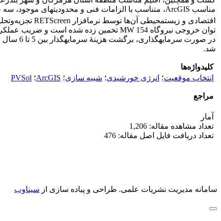
مناسب ArcGIS، متناسب با الزامات فنی و محدودیت‏های موجود، سه قطعه زمین انتخاب و توسط نرم‏افزار PVSol، ساخت نیروگاه شبیه‏سازی شده است. پس از شبیه‏سازی نیروگاه
اقتصادی و زیست
در صورت 
شد.
کلیدواژه‌ها
انتخاب موقعیت
؛
انرژی خورشیدی
؛
شبیه سازی
؛
ArcGIS
؛
PVSol
مراجع
آمار
تعداد مشاهده مقاله: 1,206
تعداد دریافت فایل اصل مقاله: 476
سامانه مدیریت نشریات علمی.
طراحی و پیاده سازی از
سیناوب