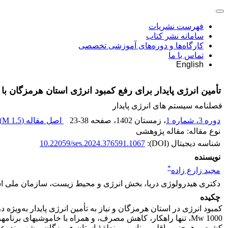
فهرست نشریات
سامانه نشر کتاب
کارگاه‌ها و دوره‌های آموزشی تخصصی
تماس با ما
English
تأمین انرژی پایدار برای رفع کمبود انرژی استان هرمزگان با 
فصلنامه سیستم های انرژی پایدار
دوره 3، شماره 1
، زمستان 1402
، صفحه
23-38
اصل مقاله (
1.5 M
)
نوع مقاله: مقاله پژوهشی
شناسه دیجیتال (DOI):
10.22059/ses.2024.376591.1067
نویسنده
*
مجید زارع زاده
دکتری هیدرولوژی دریا، بخش انرژی و محیط زیست، سازمان ملی استا
چکیده
کمبود انرژی در استان هرمزگان و نیاز به تأمین انرژی پایدار به‌ویژ
Mw 1000، تنها راهکار، کاهش مصرف، و همراه با خاموشی‏های
کشت و همچنین، اقلیم مناسب منطقۀ استان هرمزگان و شهر بندرعباس،