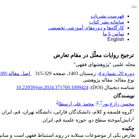
فهرست نشریات
سامانه نشر کتاب
کارگاه‌ها و دوره‌های آموزشی تخصصی
تماس با ما
English
ترجیح روایات معلّل در مقام تعارض
مجله علمی "پژوهشهای فقهی"
دوره 20، شماره 4
، زمستان 1403
، صفحه
315-329
اصل مقاله (
09 K
نوع مقاله: مقاله پژوهشی
شناسه دیجیتال (DOI):
10.22059/jorr.2024.371769.1009424
نویسندگان
2
1
*
محسن زارع پور
؛
محمد علی ارسطا
1
گروه فلسفه و کلام، دانشکدگان فارابی، دانشگاه تهران، قم، ایران
2
دانش‌آموختة سطح دو، حوزة علمیة قم، ایران
چکیده
تعارض یکی از موضوعات مبتلابه در روند استنباط فقهی است و مبان