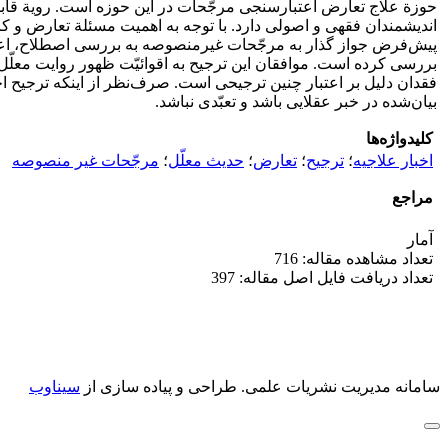
حوزة علاج تعارض اعتبارسنجی مرجّحات در این حوزه است. رویة قابل 
اندیشمندان فقهی و اصولی دارد. با توجه به اهمیت مسئلة تعارض و کا
پیش‌فرض جواز گذار به مرجّحات غیرمنصوصه به بررسی اصطلاح، اعتبار
بررسی کرده ‌است. موافقان این ترجیح به اقوائیّت ظهور روایت معلّل 
فقدان دلیل بر اعتبار چنین ترجیحی است. صرف‌نظر از اینکه ترجیح ا
بیان‌شده در خبر عقلایی باشد و تعبّدی نباشد.
کلیدواژه‌ها
اخبار علاجیه
؛
ترجیح
؛
تعارض
؛
حدیث معلّل
؛
مرجّحات غیر منصوصه
مراجع
آمار
تعداد مشاهده مقاله: 716
تعداد دریافت فایل اصل مقاله: 397
سامانه مدیریت نشریات علمی.
طراحی و پیاده سازی از
سیناوب