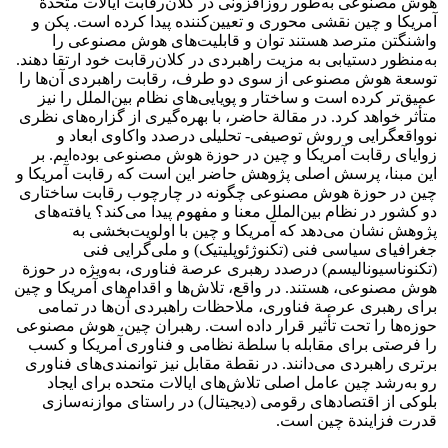
هوش مصنوعی به‌طور روزافزونی در کلان‌رقابت ایالات متحدة
آمریکا و چین نقشی محوری و تعیین‌کننده پیدا کرده است. پکن و
واشنگتن مترصد هستند توان و قابلیت‌های هوش مصنوعی را
به‌منظور دستیابی به مزیت راهبردی در کلان‌رقابت خود ارتقا دهند.
توسعة هوش مصنوعی از سوی دو طرف، رقابت راهبردی آن‌ها را
عمیق‌تر کرده است و ساختار و پویایی‌های نظام بین‌الملل را نیز
متأثر خواهد کرد. در مقالة حاضر، با بهره‌گیری از گزاره‌های نظری
نوواقعگرایی و روش توصیفی- تحلیلی درصدد واکاوی ابعاد و
زوایای رقابت آمریکا و چین در حوزة هوش مصنوعی بوده‌ایم. بر
این مبنا، پرسش اصلی پژوهش حاضر این است که رقابت آمریکا و
چین در حوزة هوش مصنوعی چگونه در چارچوب رقابت ساختاری
دو کشور در نظام بین‌الملل معنا و مفهوم پیدا می‌کند؟ یافته‌های
پژوهش نشان می‌دهد که آمریکا و چین با اولویت‌بخشی به
جغرافیای سیاسی فنی (تکنوژئوپلیتیک) و ملی‌گرایی فنی
(تکنوناسیونالیسم) درصدد رهبری عرصة فناوری، به‌ویژه در حوزة
هوش مصنوعی، هستند. در واقع، تلاش‌ها و اقدام‌های آمریکا و چین
برای رهبری عرصة فناوری، ملاحظات راهبردی آن‌ها در تمامی
حوزه‌ها را تحت تأثیر قرار داده است. رهبران چین، هوش مصنوعی
را فرصتی برای مقابله با سلطة نظامی و فناوری آمریکا و کسب
برتری راهبردی می‌دانند. در نقطة مقابل نیز توانمندی‌های فناوری
رو به‌رشد چین عامل اصلی تلاش‌های ایالات متحده برای ایجاد
بلوکی از اقتصادهای رقومی (دیجیتال) در راستای موازنه‌سازی
قدرت فزایندة چین است.