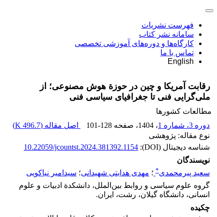
فهرست نشریات
سامانه نشر کتاب
کارگاه‌ها و دوره‌های آموزشی تخصصی
تماس با ما
English
رقابت آمریکا و چین در حوزة هوش مصنوعی؛ از
ملی‌گرایی فنی تا جغرافیای سیاسی فنی
مطالعات کشورها
دوره 3، شماره 1
، 1404
، صفحه
101-128
اصل مقاله (
496.7 K
)
نوع مقاله: پژوهشی
شناسه دیجیتال (DOI):
10.22059/jcountst.2024.381392.1154
نویسندگان
*
سعید پیرمحمدی
؛
مهدی هدایتی شهیدانی
؛
سیدامیر نیاکویی
گروه علوم سیاسی و روابط بین‌الملل، دانشکدة ادبیات و علوم
انسانی، دانشگاه گیلان، رشت، ایران.
چکیده