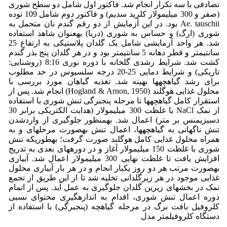
تصادفی با سه تکرار انجام شد. فاکتور اول شامل دو سطح شوری
(صفر و 300 میلیمولار کلرید سدیم) و فاکتور دوم شامل 109 توده
Ae. tauschii بود. در این آزمایش از دو رقم گندم نان متحمل به
شوری (ارگ) و حساس به شوری (دریا) بهعنوان شاهد استفاده
شد. هر واحد آزمایشی شامل یک گلدان پلاستیکی به ارتفاع 25
سانتیمتر و قطر دهانه 5 سانتیمتر بود و در هر گلدان پنج بذر گندم
کشت شد. شرایط رشدی گلخانه با دوره نوری 8:16 (روشنایی:
تاریکی) و شرایط دمایی 25-20 درجه سلسیوس در حد مطلوب
برای رشد گیاهچهها بهینه شد. تغذیه گیاهان مورد بررسی با
محلول غذایی هوگلند (Hogland & Arnon, 1950) انجام شد. پس از
استقرار کامل گیاهچهها تا مرحله پنجبرگی تنش شوری با استفاده
از نمک NaCl با غلظت 300 میلیمولار (هدایت الکتریکی برابر 30
دسیزیمنس بر متر) اعمال شد. بهمنظور جلوگیری از واردشدن
تنش ناگهانی به گیاهچهها، اعمال تنش بهصورت مرحلهای و به
همراه محلول غذایی کامل هوگلند صورت گرفت؛ بهطوریکه تنش
شوری با غلظت 150 میلیمولار آغاز و در دورههای بعدی به تدریج
افزایش یافت تا غلظت نهایی 300 میلیمولار اعمال شد. آبیاری
بهصورت مرتب هر دو روز یکبار انجام و در هر بار آبیاری محلول
غذایی موجود در هر زیرگلدانی تخلیه شد تا از این طریق از تجمع
نمک در بخشهای زیرین گلدان جلوگیری به عمل آید. پس از اتمام
دوره اعمال تنش شوری، اقدام به اندازهگیری محتوای نسبی
کلروفیل بافت برگ در مرحله گیاهچه (پنجبرگی) با استفاده از
دستگاه کلروفیلمتر مدل