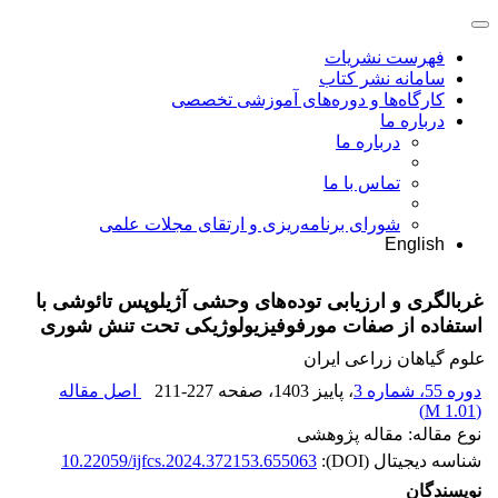
فهرست نشریات
سامانه نشر کتاب
کارگاه‌ها و دوره‌های آموزشی تخصصی
درباره ما
درباره ما
تماس با ما
شورای برنامه‌ریزی و ارتقای مجلات علمی
English
غربالگری و ارزیابی توده‌های وحشی آژیلوپس تائوشی با
استفاده از صفات مورفوفیزیولوژیکی تحت تنش شوری
علوم گیاهان زراعی ایران
دوره 55، شماره 3
، پاییز 1403
، صفحه
211-227
اصل مقاله
)
1.01 M
(
نوع مقاله: مقاله پژوهشی
شناسه دیجیتال (DOI):
10.22059/ijfcs.2024.372153.655063
نویسندگان