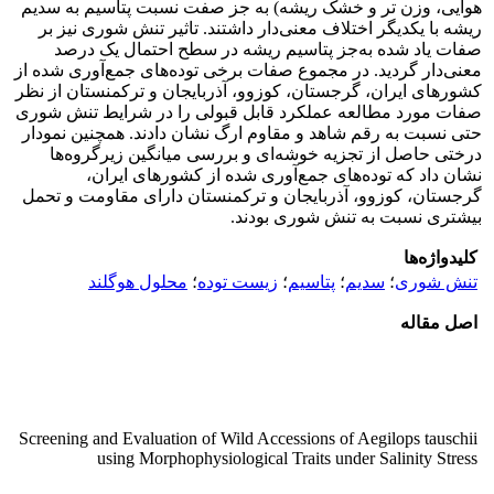
هوایی، وزن تر و خشک ریشه) به جز صفت نسبت پتاسیم به سدیم
ریشه با یکدیگر اختلاف معنی‌دار داشتند. تاثیر تنش شوری نیز بر
صفات یاد شده به‌جز پتاسیم ریشه در سطح احتمال یک درصد
معنی‌دار گردید. در مجموع صفات برخی توده‌های جمع‌آوری شده از
کشورهای ایران، گرجستان، کوزوو، آذربایجان و ترکمنستان از نظر
صفات مورد مطالعه عملکرد قابل قبولی را در شرایط تنش شوری
حتی نسبت به رقم شاهد و مقاوم ارگ نشان دادند. همچنین نمودار
درختی حاصل از تجزیه خوشه‌ای و بررسی میانگین زیرگروه‌ها
نشان داد که توده‌های جمع‌آوری شده از کشورهای ایران،
گرجستان، کوزوو، آذربایجان و ترکمنستان دارای مقاومت و تحمل
بیشتری نسبت به تنش شوری بودند.
کلیدواژه‌ها
تنش شوری
؛
سدیم
؛
پتاسیم
؛
زیست توده
؛
محلول هوگلند
اصل مقاله
Screening and Evaluation of Wild Accessions of Aegilops tauschii
using Morphophysiological Traits under Salinity Stress