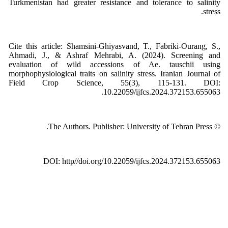
Turkmenistan had greater resistance and tolerance to salinity
stress.
Cite this article: Shamsini-Ghiyasvand, T., Fabriki-Ourang, S.,
Ahmadi, J., & Ashraf Mehrabi, A. (2024). Screening and
evaluation of wild accessions of Ae. tauschii using
morphophysiological traits on salinity stress. Iranian Journal of
Field Crop Science, 55(3), 115-131. DOI:
10.22059/ijfcs.2024.372153.655063.
© The Authors. Publisher: University of Tehran Press.
DOI: http//doi.org/10.22059/ijfcs.2024.372153.655063