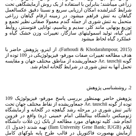
زراعی میباشند؛ بنابراین با استفاده از یک روش آزمایشگاهی تحت
شرایط کنترلشده امکان ارزیابی سریع و نسبتا دقیق عکسالعمل
گیاهان به تنش فراهم میشود. در زمینه ارقام گیاهان زراعی
متحمل به تنش شوری از جمله گندم معمولا صفاتی نظیر تجمع و
توزیع یونهایی مانند کلر، سدیم و پتاسیم، توانایی فتوسنتز، روابط
آبی گیاه، تولید اسمولیتهای سازگار، تغییرات وزن خشک گیاه و
عملکرد گیاه لحاظ میشود
(Farhoudi & Khodarahmpour, 2015). از اینرو، پژوهش حاضر با
هدف مطالعه تغییرات صفات مورفو- فیزیولوژیکی در 109 توده از
گونه Ae. tauschii جمعآوریشده از مناطق مختلف جهان و مقایسه
تحمل آنها به تنش شوری در شرایط گلخانه انجام شد.
2. روششناسی پژوهش
پژوهش حاضر بهمنظور بررسی پاسخ مورفو- فیزیولوژیک 109
توده از گونه Ae. tauschii جمعآوریشده از نقاط مختلف جهان تحت
تاثیر تنش شوری در مرحله رشد گیاهچه در گلخانه و آزمایشگاه
ژنومیکس دانشگاه بینالمللی امام خمینی (ره) واقع در قزوین
انجام شد. کلیه تودههای مورد مطالعه از بانک ژن غلات دانشگاه
ایلام (Ilam University Gene Bank; IUGB) تهیه شدند (جدول 1).
آزمایش بهصورت فاکتوریل در قالب طرح پایه بلوکهای کامل