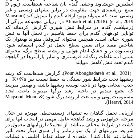
اصلیترین خویشاوند وحشی گندم نان شناخته شدهاست. ژنوم D
منبع ارزشمندی جهت مقاومت در برابر تنشهای زیستی و غیر
زیستی است که میتواند بهبود ارقام گندم را تسهیل کند (Mansouri
et al., 2019). Ahmadi et al. (2018) در ارزیابی مجموعه بزرگی از
ژرمپلاسم گندم در شرایط تنش شوری گزارش کردهاند که
توانایی تودههای گندم برای حفظ پتاسیم در تحمل آنها به تنش
شوری حیاتی است. همچنین محتوای کلروفیل میتواند بهعنوان یک
شاخص مفید برای تعیین سطح تحمل در گندم استفاده شود.
زیستتوده تر و خشک اندام هوایی و ریشه، سطح برگ، محتوای
نسبی آب، غلظت رنگدانه فتوسنتزی و سایر پارامترها در گیاهچه
گندم تحت تنش کاهش مییابند
(Pour-Aboughadareh et al., 2021). گزارش شدهاست که رشد
ریشهها تحت شرایط شور بستگی به حفظ نسبت بین K+/Na+ و
جذب انتخابی یونها در ناحیه توسعه ریشهها داشته و بهنظر میرسد
که تجمع سدیم در ناحیه رشد برگها نمیتواند باعث ایجاد
مسمومیت یونی و ممانعت از رشد برگ شود (Maqsoodi Mood &
Heravi, 2014).
ارزیابی تحمل گیاهان به تنشهای زیستمحیطی بهویژه در خلال
مرحله جوانهزنی و رشد گیاهچه عامل مهمی در انتخاب آنها برای
کشت در شرایط مختلف میباشد. از آنجاییکه ارزیابیهای معمول در
شرایط مزرعهای از یک سو زمانبر و از سوی دیگر تحت تاثیر
عوامل غیر قابل کنترل متعددی از جمله عوامل اقلیمی و عملیات