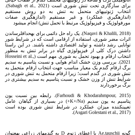
برای سازگاری تحت تنش شوری است (Sabagh et al., 2021).
انتخاب ژنوتیپهای متحمل به تنش به دو روش مستقیم
(اندازهگیری عملکرد) و غیر مستقیم (اندازهگیری صفات
مورفولوژیک و فیزیولوژیک مرتبط با تحمل تنش) انجام میشود
(Naqavi & Khalili, 2018). یک راه حل دائمی برای بهحداقلرساندن
اثرات مضر شوری، استفاده از ارقامی است که در شرایط شور
توانایی رشد داشته و تولید اقتصادی داشته باشند. در این راستا
داشتن درک کلی از فیزیولوژی گیاه در برابر تنش به منظور
انتخاب ارقام و بهبود تحمل به شوری مهم است (Hosseini et al.,
2021). بررسی وزن خشک اندام هوایی و نسبت پتاسیم به سدیم
برگ ارقام گندم یک معیار مناسب جهت انتخاب ارقام متحمل به
تنش شوری در گندم است؛ زیرا ارقام متحمل به تنش شوری در
شرایط تنش از وزن خشک و نسبت پتاسیم به سدیم بیشتری در
برگ برخوردارند
(Farhoudi & Khodarahmpour, 2015). رابطه بین نسبت یون
پتاسیم به یون سدیم (K+/Na+) در بسیاری از گیاهان عامل
تعیینکننده میزان عملکرد در شرایط تنش شوری بوده است
(Asgari Golestani et al., 2017).
گونه Ae.tauschii با اعطای ژنوم D به گندمهای زراعی بهعنوان