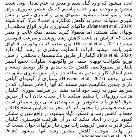
ایجاد میشود که وارد گیاه شده و منجر به عدم تعادل یونی شدید
میشود و موجب مهار جذب پتاسیم که یک عنصر ضروری برای
رشد و نمو است، میشود. تنشهای یونی و اسمزی ناشی از تنش
شوری میتوانند منجر به کاهش عملکرد و احتمالا مرگ گیاه شوند
(Mansouri et al., 2019). خاکهای کشاورزی دارای انواع مختلفی از
یونهای نمک هستند، اما معمولا کلرید سدیم، نمک غالب و مضر
است که افزایش آن باعث کاهش رشد رویشی و سرعت فتوسنتز
میشود (Hosseini et al., 2021). یون سدیم که به وفور در خاکهای
شور یافت میشود، اثرات نامطلوب بیشتری بر رشد گیاه دارد
(Iqra et al., 2020). گیاهان از طریق مکانیسمهای مختلفی از قبیل
توزیع یکنواخت یونهای سمی در واکوئلهای سلولی، تجمع اسمز
پایدار در سیتوپلاسم، کاهش جذب سدیم و کلر توسط ریشه و
عدم انتقال کلر و سدیم به ساقه در برابر تنش شوری مقاومت
نشان میدهند (Hosseini et al., 2021). بسیاری از گونههای گیاهی
دارای چندین مکانیسم مهم هستند که آنها را قادر میسازد که در
شرایط شور به رشد خود ادامه دهند. در شرایط شوری، گیاهان
هدایت روزنهای را تنظیم میکنند تا از دست دادن آب از طریق
تعرق کاهش یابد. علاوهبر این بستهشدن نسبی روزنه ممکن است
سرعت فتوسنتز را محدود کند که منجر به افزایش سطح ROS و
حفظ یا کاهش رشد و عملکرد گیاه میشود. در واقع شوری مشکل
کمبود انرژی را ایجاد میکند که در آن ظرفیت فتوسنتزی گیاهان
دیگر قادر به تامین کربوهیدرات مورد نیاز برگهای جوان نیست که
در نهایت موجب کاهش بیشتر رشد آنها میشود (Pour-
Aboughadareh et al., 2021).