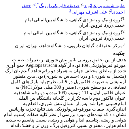
2
*
1
طیبه شمسینی غیاثوند
؛
صدیقه فابریکی اورنگ
؛
جعفر
3
2
احمدی
؛
علی اشرف مهرابی
1
گروه ژنتیک و به‌نژادی گیاهی، دانشگاه بین‌المللی امام
خمینی(ره)، قزوین، ایران
2
گروه ژنتیک و به‌نژادی گیاهی، دانشگاه بین المللی امام
خمینی(ره)، قزوین، ایران
3
مرکز تحقیقات گیاهان دارویی، دانشگاه شاهد، تهران، ایران
چکیده
هدف از این تحقیق بررسی تاثیر تنش شوری بر تغییرات صفات
مورفو-فیزیولوژیکی 109 توده از گونه Aegilops tauschii جمع-آوری
شده از مناطق مختلف جهان به همراه دو رقم شاهد گندم نان ارگ
(متحمل به شوری) و دریا (حساس به شوری) بود. بدین منظور
آزمایشی به‌صورت فاکتوریل در قالب طرح پایه بلوک‌های کامل
تصادفی با دو سطح شوری (صفر و 300 میلی مولار NaCl) به
عنوان فاکتور اول و 111 ژنوتیپ (109 توده و دو رقم شاهد) به
عنوان فاکتور دوم با سه تکرار در گلخانه دانشگاه بین المللی
امام‌خمینی اجرا شد. پس از اعمال تنش شوری، اقدام به
اندازه‌گیری صفات مورفو-فیزیولوژیکی شد. نتایج تجزیه واریانس
نشان داد که توده‌های مورد بررسی از نظر کلیه صفات (سدیم اندام
هوایی و ریشه، پتاسیم اندام هوایی و ریشه، نسبت پتاسیم به سدیم
اندام هوایی، محتوای نسبی کلروفیل برگ، وزن تر و خشک اندام