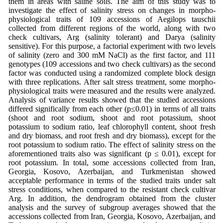
them in areas with saline soils. The aim of this study was to
investigate the effect of salinity stress on changes in morpho-
physiological traits of 109 accessions of Aegilops tauschii
collected from different regions of the world, along with two
check cultivars, Arg (salinity tolerant) and Darya (salinity
sensitive). For this purpose, a factorial experiment with two levels
of salinity (zero and 300 mM NaCl) as the first factor, and 111
genotypes (109 accessions and two check cultivars) as the second
factor was conducted using a randomized complete block design
with three replications. After salt stress treatment, some morpho-
physiological traits were measured and the results were analyzed.
Analysis of variance results showed that the studied accessions
differed significally from each other (p≤0.01) in terms of all traits
(shoot and root sodium, shoot and root potassium, shoot
potassium to sodium ratio, leaf chlorophyll content, shoot fresh
and dry biomass, and root fresh and dry biomass), except for the
root potassium to sodium ratio. The effect of salinity stress on the
aforementioned traits also was significant (p ≤ 0.01), except for
root potassium. In total, some accessions collected from Iran,
Georgia, Kosovo, Azerbaijan, and Turkmenistan showed
acceptable performance in terms of the studied traits under salt
stress conditions, when compared to the resistant check cultivar
Arg. In addition, the dendrogram obtained from the cluster
analysis and the survey of subgroup averages showed that the
accessions collected from Iran, Georgia, Kosovo, Azerbaijan, and