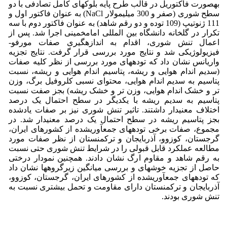
بهصورت فاکتوریل در قالب طرح پایه بلوکهای کامل تصادفی با دو
سطح شوری (صفر و 300 میلیمولار NaCl) به عنوان فاکتور اول و
111 ژنوتیپ (109 توده و دو رقم شاهد) به عنوان فاکتور دوم با سه
تکرار در گلخانه دانشگاه بین المللی امامخمینی اجرا شد. پس از
اعمال تنش شوری، اقدام به اندازهگیری صفات مورفو-
فیزیولوژیکی شد و نتایج مورد بررسی قرار گرفت. نتایج تجزیه
واریانس نشان داد که تودههای مورد بررسی از نظر کلیه صفات
(سدیم اندام هوایی و ریشه، پتاسیم اندام هوایی و ریشه، نسبت
پتاسیم به سدیم اندام هوایی، محتوای نسبی کلروفیل برگ، وزن
تر و خشک اندام هوایی، وزن تر و خشک ریشه) بجز صفت نسبت
پتاسیم به سدیم ریشه با یکدیگر در سطح احتمال یک درصد
اختلاف معنیدار داشتند. تاثیر تنش شوری نیز بر صفات یادشده
بجز پتاسیم ریشه در سطح احتمال یک درصد معنیدار شد. در
مجموع، صفات برخی تودههای جمعآوریشده از کشورهای ایران،
گرجستان، کوزوو، آذربایجان و ترکمنستان از نظر صفات مورد
مطالعه عملکرد قابل قبولی را در شرایط تنش شوری حتی نسبت
به رقم شاهد و مقاوم ارگ نشان دادند. همچنین نمودار درختی
حاصل از تجزیه خوشهای و بررسی میانگین زیرگروهها نشان داد
که تودههای جمعآوریشده از کشورهای ایران، گرجستان، کوزوو،
آذربایجان و ترکمنستان دارای مقاومت و تحمل بیشتری نسبت به
تنش شوری بودند.