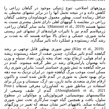
پروژههای اصلاحی، تنوع ژنتیکی موجود در گیاهان زراعی را
کاهش داده و در نتیجه تحمل آنها را در برابر تنشهای محیطی به
حداقل رسانده است. بهطور معمول خویشاوندان وحشی گیاهان
زراعی در مقایسه با گونههای اهلی دارای تحمل بیشتری نسبت به
تنشها هستند (Mansouri et al., 2019)؛ مانند سایر گیاهان زراعی،
ژرمپلاسم گندم نیز با تاثیرات فزایندهای از تنشهای غیر زیستی
مانند شوری، خشکی و دمای بالا مواجه هستند که به شدت بر
رشد گیاه، زیستتوده و عملکرد دانه تاثیر میگذارد
(Klay et al., 2019). تنش شوری بهطور قابل توجهی بر رشد
گیاهچه گندم تاثیر میگذارد. چندین صفت از جمله زیستتوده ریشه
و اندام هوایی، ارتفاع بوته، تعداد پنجه بارور، تعداد سنبله و وزن
دانه بهعنوان پارامترهای رشد در نظر گرفته میشوند. گندم در
مرحله گیاهچه به تنش شوری حساستر است؛ بنابراین شوری زیاد
ممکن است موجب مرگ گیاهچه شود. در ایران نزدیک به سه دهه
برای بهبود تحمل به شوری در گندم تلاش شده است و تاکنون
ارقام تجاری متعددی مانند نارین، بم، ارگ، سیستان و برزگر برای
استفاده در مناطق شور به کشاورزان معرفی شدهاند (Pour-
Aboughadareh et al., 2021). گندم از طیف وسیعی از
مکانیسمهای بیوشیمیایی، فیزیولوژیکی و مولکولی در سطوح
سلول، بافت و همچنین گیاه جهت سازگاری تحت تنش شوری
استفاده میکند. یافتههای اخیر نشان میدهد که تغییر در ویژگیهای
آناتومیکی برگ و ساقه در ژنوتیپهای مختلف گندم از صفات حیاتی