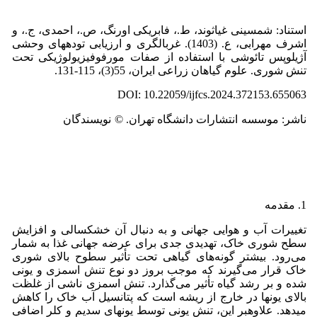
استناد: شمسینی غیاثوند، ط.، فابریکی اورنگ، ص.، احمدی، ج.، و
اشرف مهرابی، ع. (1403). غربالگری و ارزیابی تودههای وحشی
آژیلوپس تائوشی با استفاده از صفات مورفوفیزیولوژیکی تحت
تنش شوری. علوم گیاهان زراعی ایران، 55(3)، 115-131.
DOI: 10.22059/ijfcs.2024.372153.655063
ناشر: موسسه انتشارات دانشگاه تهران. © نویسندگان
1. مقدمه
تغییرات آب و هوایی جهانی و به دنبال آن خشکسالی و افزایش
سطح شوری خاک، تهدیدی جدی برای عرضه جهانی غذا به شمار
می‌رود. بیشتر گونه‌های گیاهی تحت تأثیر سطوح بالای شوری
خاک قرار می‌گیرند که موجب بروز دو نوع تنش اسمزی و یونی
شده و بر رشد گیاه تأثیر می‌گذارد. تنش اسمزی ناشی از غلظت
بالای یونها در خارج از ریشه است که پتانسیل آب خاک را کاهش
میدهد. علاوهبر این، تنش یونی توسط یونهای سدیم و کلر اضافی