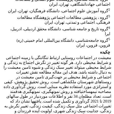
اجتماعی جهاددانشگاهی، تهران، ایران
2
گروه آموزش علوم اجتماعی، دانشگاه فرهنگیان، تهران، ایران
3
گروه ، پژوهشی مطالعات اجتماعی پژوهشگاه مطالعات
فرهنگی، اجتماعی و تمدنی، تهران، ایران
4
گروه تاریخ و جامعه شناسی، دانشگاه محقق اردبیلی، ادربیل،
ایرا
5
گروه جامعه‌شناسی، دانشگاه بین‌المللی امام خمینی (ره)
قزوین، قزوین، ایران
چکیده
معیشت در اجتماعات روستایی ارتباط تنگاتنگی با زمینه اجتماعی
و شرایط محیطی دارد. هر گونه تغییر در نگرش اجتماع به زندگی و
شرایط محیطی می­تواند تغییر سبک زندگی و شیوه تامین معیشت را
به دنبال داشته باشد. هدف این مقاله مطالعه نقش تغییرات
اجتماعی و شرایط محیطی بر جهت‌گیری تامین معیشت در
روستاهای شهرستان ملکشاهی است. روش تحقیق پژوهش، کیفی
و استراتژی مورد استفاده نظریه مبنایی است. روش گردآوری داده
مصاحبه نیمه­ساخت­یافته و روش نمونه­گیری، نمونه­گیری هدفمند
است. تعداد مطلعان 34 نفر و اطلاعات موردنیاز در طول سال­های
2019 تا 2021 گردآوری و تکمیل شده است. یافته­ها نشان داد که
تغییرات اجتماعی مثل سبک زندگی، کیفیت زندگی، تغییر نگرش به
زندگی، جذابیت سبک زندگی شهری، اولویت آینده فرزندان و