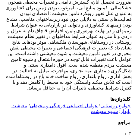
ضرورت تحصیل آنان، گسترش ناامنی و تغییرات محیطی همچون
خشکسالی، کمبود منابع آبی، نامرغوب بودن زمین برای کشاورزی
به عنوان علل تغییر رویکرد تامین معیشت؛ اقتصادی نبودن
فعالیت‌های سنتی به دلایلی چون نبود زیرساخت­های مناسب، مشاع
بودن زمین­های کشاورزی و ناتوانی در بازاریابی به عنوان شرایط
زمینه­ای و در نهایت بهره‌وری پایین، افزایش قاچاق دام به عراق و
دزدی و ناامنی به عنوان شرایط مداخله­ای در تغییر نظام معیشت
روستایی در روستاهای شهرستان ملکشاهی موثر بوده­اند. نتایج
نشان داد که تغییرات فرهنگی اجتماعی و تغییرات محیطی نقش
محوری در تغییر تامین معیشت و شیوه معیشتی داشته است. این
عوامل باعث تغییرات قابل توجه در حوزه اشتغال و شیوه تامین
معیشت مردم منطقه شده است. افول دامداری سنتی و
شکل‌گیری دامداری نیمه تجاری، مهاجرت، تمایل به فعالیت در
بخش اداری، رواج باغداری، رواج ساخت خانه باغ در روستاها شده
است که تلاش می­کند وابستگی خود به محیط را کاهش دهد و با
کنترل شرایط محیطی، تاثیرات آن را به حداقل برساند.
کلیدواژه‌ها
جوامع روستایی
؛
عوامل اجتماعی فرهنگی و محیطی
؛
معیشت
پایدار
؛
شیوه معیشت
مراجع