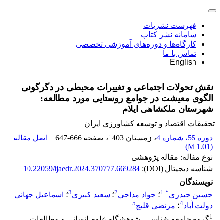
فهرست نشریات
سامانه نشر کتاب
کارگاه‌ها و دوره‌های آموزشی تخصصی
تماس با ما
English
نقش تحولات اجتماعی و تغییرات محیطی در دگرگونی
الگوی معیشت در جوامع روستایی مورد مطالعه:
شهرستان ملکشاهی ایلام
تحقیقات اقتصاد و توسعه کشاورزی ایران
دوره 55، شماره 4
، زمستان 1403
، صفحه
647-666
اصل مقاله
)
1.01 M
(
نوع مقاله: مقاله پژوهشی
شناسه دیجیتال (DOI):
10.22059/ijaedr.2024.370777.669284
نویسندگان
3
2
1
*
حسین حیدری
؛
جواد مداحی
؛
سعید کبیری
؛
اسماعیل جهانی
5
4
دولت آباد
؛
مرتضی قلیچ
1
گروه جامعه شناسی، پژوهشگاه علوم انسانی و مطالعات