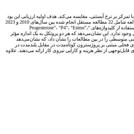
رکز بر نرخ آبستنی، مقایسه می‌کند. هدف اولیه ارزیابی این بود
که آیا روش‌های کوتاه‌مدت، که عملی‌تر هستند، نتایج قابل مقایسه با روش‌های بلندمدت سنتی از نظر موفقیت آبستنی دارند یا خیر؟ این مطالعه شامل 22 مطالعه مستقل انجام شده بین سال‌های 2010 و 2023
بود که روش‌های همزمان‌سازی مختلف را در فصول مختلف ارزیابی کرد. داده ها از پایگاه‌های Scopus، PubMed، OpenAlex و Crossref و با استفاده از کلیدواژه‌های “Progesterone”، “P4”، “Estrus”،
وت معنی­داری وجود ندارد. این نشان‌می‌دهد که هر دو پروتکل به یک اندازه مؤثر
مگنی متوسطی را در بین مطالعات را نشان داد، که نشان‌می‌دهد
سازی فحلی مبتنی بر پروژسترون کوتاه‌مدت در مقابل بلندمدت در
قابل‌توجهی از نظر هزینه و کارایی نیروی کار ارائه می‌دهند. علاوه