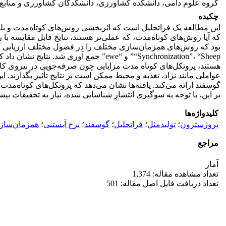
گروه علوم دامی، دانشکده کشاورزی، دانشکدگان کشاورزی و منابع ط
چکیده
این مطالعه یک فراتحلیل است که اثربخشی روش‌های کوتاه‌مدت و بلند
“Synchronization”، “Sheep” و “ewe” جمع
هستند، پروتکل‌های کوتاه مدت مزایایی چون صرفه‌جویی در نیروی کار و
عواملی مانند نژاد، تغذیه و محیط ممکن است بر نتایج تأثیر بگذارند. 
گوسفند ارائه می‌کند. یافته‌ها نشان می‌دهد که پروتکل‌های کوتاه‌مدت 
بر این، با توجه به سوگیری انتشارِ شناسایی شده، نیاز به تحقیقات بیش
کلیدواژه‌ها
پروژسترون
؛
تولیدمثل
؛
فراتحلیل
؛
گوسفند
؛
نرخ آبستنی
؛
همزمان‌ساز
مراجع
آمار
تعداد مشاهده مقاله: 1,374
تعداد دریافت فایل اصل مقاله: 501