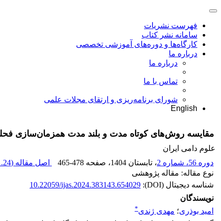
فهرست نشریات
سامانه نشر کتاب
کارگاه‌ها و دوره‌های آموزشی تخصصی
درباره ما
درباره ما
تماس با ما
شورای برنامه‌ریزی و ارتقای مجلات علمی
English
مقایسه روش‌های کوتاه مدت و بلند مدت همزمان‌سازی فحلی ب
علوم دامی ایران
دوره 56، شماره 2
، تابستان 1404
، صفحه
465-478
اصل مقاله (
.24 M
نوع مقاله: مقاله پژوهشی
شناسه دیجیتال (DOI):
10.22059/ijas.2024.383143.654029
نویسندگان
*
امید بوذری
؛
مهدی ژندی