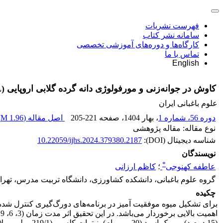
فهرست نشریات
سامانه نشر کتاب
کارگاه‌ها و دوره‌های آموزشی تخصصی
تماس با ما
English
کاوش در جوانه‌زنی و مورفولوژی دانه گرده گلابی اروپایی (Pyrus communis L.) ژنوتیپ امیدبخش A95 و رقم سبری برای بهبود عملکرد
علوم باغبانی ایران
دوره 56، شماره 1
، بهار 1404
، صفحه
205-221
اصل مقاله (
1.96 M
)
نوع مقاله: مقاله پژوهشی
شناسه دیجیتال (DOI):
10.22059/ijhs.2024.379380.2187
نویسندگان
*
عاطفه کهنوجی
؛
کاظم ارزانی
گروه علوم باغبانی، دانشکده کشاورزی، دانشگاه تربیت مدرس، تهران
چکیده
برای تشکیل میوه موفقیت آمیز در برنامه‌های دورگ‌گیری‌ کنترل ‌شده 