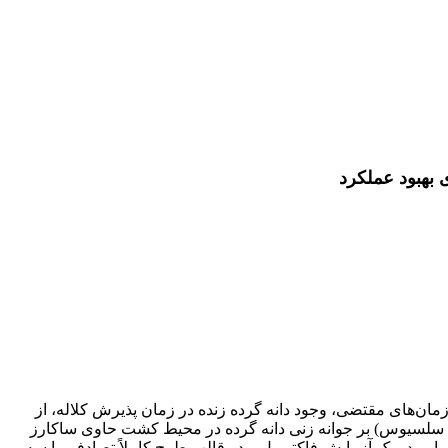
 زمان‌های مقتضی، وجود دانه گرده زنده در زمان پذیرش کلاله، از
دار می‌باشد. در این تحقیق اثر مدت زمان (3، 6، 9 و 12 ماه) و دمای نگه‌داری (دمای محیط آزمایشگاه، 4، 20- و 80- درجه سلسیوس) بر جوانه زنی دانه گرده در محیط کشت حاوی ساکارز
پی‌ام)، نیترات کلسیم (219/1 میلی مولار) و آگار (8 درصد) در رقم سبری و ژنوتیپ امید بخش A95 از گلابی اروپایی در یک آزمایش فاکتوریل و در قالب طرح‌ کاملاً تصادفی با سه