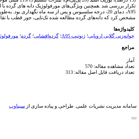
تکرار بررسی شد .همچنین ویژگی‌های مورفولوژیک دانه های گرده با اس
A95، دمای 20- درجه سلسیوس و پس از سه ماه نگهداری بود.
مشخص کرد که دانه‌های گرده مطالعه شده تک‌تایی، جور قطب با تقارن شعاعی و دارای 3 شیار طولی در سطح خود بودند. شکل دانه‌های گرده پرولیت و اندازه آن
کلیدواژه‌ها
جوانه‌زنی گلابی اروپایی
؛
ژنوتیپ A95
؛
گرده‌افشانی
؛
گرده
؛
مورفولوژی 
مراجع
آمار
تعداد مشاهده مقاله: 570
تعداد دریافت فایل اصل مقاله: 313
سامانه مدیریت نشریات علمی.
طراحی و پیاده سازی از
سیناوب