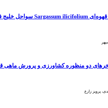
اثرات سایتوتوکسیک عصاره فوکوییدان
پهر
دی، پرویز زارع