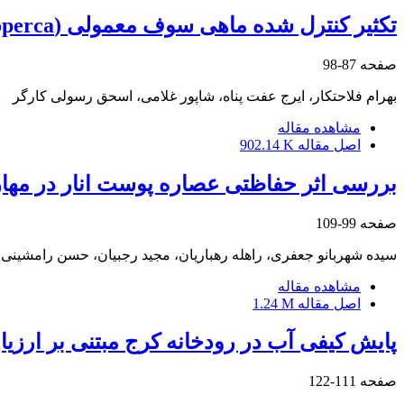
تکثیر کنترل شده ماهی سوف معمولی (Sander lucioperca) پرورشی؛ اولین گام در راستای اهلی شدن
صفحه
87-98
بهرام فلاحتکار، ایرج عفت پناه، شاپور غلامی، اسحق رسولی کارگر
مشاهده مقاله
اصل مقاله
902.14 K
بررسی اثر حفاظتی عصاره پوست انار در مهار
صفحه
99-109
سیده شهربانو جعفری، راهله رهباریان، مجید رجبیان، حسن رامشینی،
مشاهده مقاله
اصل مقاله
1.24 M
پایش کیفی آب در رودخانه کرج مبتنی بر ارزیا
صفحه
111-122