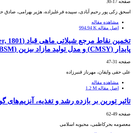
صفحه
17-30
اسحق زکی پور رحیم آبادی، سپیده فرعلیزاده، هژیر بهرامی، صادق حس
مشاهده مقاله
اصل مقاله
994.94 K
پایدار (CMSY) و مدل تولید مازاد بیزین (BSM) در آب‌های جنوبی ایران (خلیج فارس و دریای عمان)
صفحه
31-47
علی حقی وایقان، مهرناز قنبرزاده
مشاهده مقاله
اصل مقاله
1.2 M
تاثیر تورین بر بازده رشد و تغذیه، آنزیم‌های گوارشی و ایمنی فی
صفحه
49-62
معصومه بحرکاظمی، محبوبه اسلامی