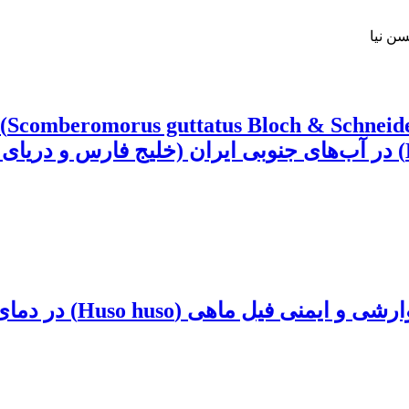
ن نیا
تخم
ل ماهی (Huso huso) در دمای پایین آب