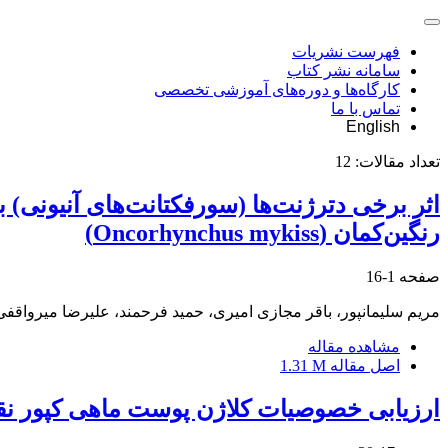
فهرست نشریات
سامانه نشر کتاب
کارگاه‌ها و دوره‌های آموزشی تخصصی
تماس با ما
English
تعداد مقالات:
12
اثر برخی دترژنت‌ها (سورفکتانت‌های آنیونی) 
رنگین‌کمان (Oncorhynchus mykiss)
صفحه
1-16
مریم سلیمانپور، باقر مجازی امیری، حمید فرحمند، علیرضا میرواقفی
مشاهده مقاله
اصل مقاله
1.31 M
ارزیابی خصوصیات کلاژن پوست ماهی کپور نقره‌ای (Hypophthalmichthys molitrix) بازیافت شده به روش ر