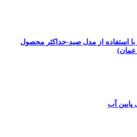
ین نقاط مرجع شیلاتی ماهی قباد (Scomberomorus guttatus Bloch & Schneider, 1801) با استفاده از مدل صید-حداکثر محصول