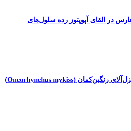
ی جلبک قهوه‌ای Sargassum ilicifolium سواحل خلیج فارس در القای آپوپتوز رده سلول‌های
بررسی روند تولید و تغییرات کیفی آب در استخرهای دو منظوره کشاورزی و پرورش ماهی قزل‌آلای رنگین‌کمان (Oncorhynchus mykiss)