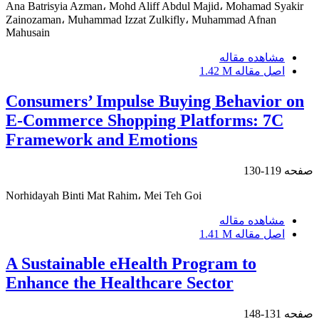
Ana Batrisyia Azman، Mohd Aliff Abdul Majid، Mohamad Syakir
Zainozaman، Muhammad Izzat Zulkifly، Muhammad Afnan
Mahusain
مشاهده مقاله
اصل مقاله
1.42 M
Consumers’ Impulse Buying Behavior on
E-Commerce Shopping Platforms: 7C
Framework and Emotions
صفحه
119-130
Norhidayah Binti Mat Rahim، Mei Teh Goi
مشاهده مقاله
اصل مقاله
1.41 M
A Sustainable eHealth Program to
Enhance the Healthcare Sector
صفحه
131-148