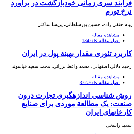
فرایند سری زمانی خودبازگشت در براورد
نرخ تورم
پیام حنفی زاده، حسین پورسلطانی، پریسا ساکتی
مشاهده مقاله
اصل مقاله
184.6 K
کاربرد تئوری مقدار بهینة پول در ایران
رحیم دلالی اصفهانی، محمد واعظ برزانی، محمد سعید قیاسوند
مشاهده مقاله
اصل مقاله
372.76 K
روش شناسی اندازه‎گیری تجارت درون
صنعت: یک مطالعة موردی برای صنایع
کارخانه‎ای ایران
سعید راسخی