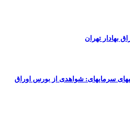
بررسی معیارهای نوسان‌پذیری، ریسک مطلوب و ریسک نامطلوب در مدل قیمت‌گذاری دارایی‎های سرمایه‎ای: شواهدی از بورس اوراق