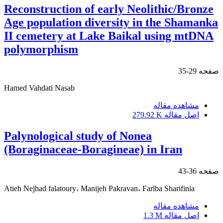
Reconstruction of early Neolithic/Bronze
Age population diversity in the Shamanka
II cemetery at Lake Baikal using mtDNA
polymorphism
صفحه
29-35
Hamed Vahdati Nasab
مشاهده مقاله
اصل مقاله
279.92 K
Palynological study of Nonea
(Boraginaceae-Boragineae) in Iran
صفحه
36-43
Atieh Nejhad falatoury، Manijeh Pakravan، Fariba Sharifinia
مشاهده مقاله
اصل مقاله
1.3 M