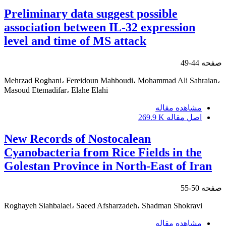
Preliminary data suggest possible
association between IL-32 expression
level and time of MS attack
صفحه
44-49
Mehrzad Roghani، Fereidoun Mahboudi، Mohammad Ali Sahraian،
Masoud Etemadifar، Elahe Elahi
مشاهده مقاله
اصل مقاله
269.9 K
New Records of Nostocalean
Cyanobacteria from Rice Fields in the
Golestan Province in North-East of Iran
صفحه
50-55
Roghayeh Siahbalaei، Saeed Afsharzadeh، Shadman Shokravi
مشاهده مقاله