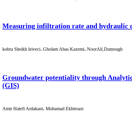
Measuring infiltration rate and hydraulic 
kobra Sheikh leiveci، Gholam Abas Kazemi، NoorAli ِDamough
Groundwater potentiality through Analyti
(GIS)
Amir Hatefi Ardakani، Mohamad Ekhtesasi