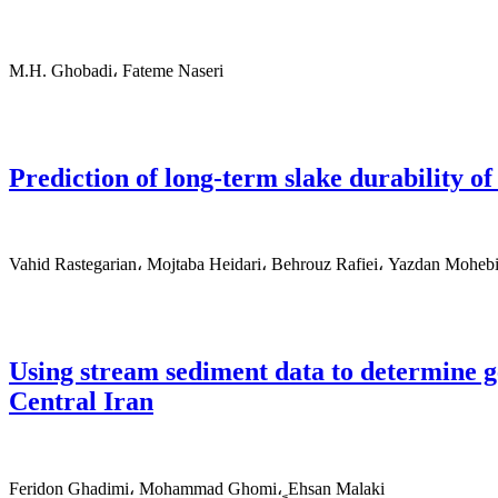
M.H. Ghobadi، Fateme Naseri
Prediction of long-term slake durability of
Vahid Rastegarian، Mojtaba Heidari، Behrouz Rafiei، Yazdan Moheb
Using stream sediment data to determine ge
Central Iran
Feridon Ghadimi، Mohammad Ghomi، ٍEhsan Malaki