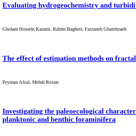
Evaluating hydrogeochemistry and turbidit
Gholam Hossein Karami، Rahim Bagheri، Farzaneh Gharehzaeh
The effect of estimation methods on fracta
Peyman Afzal، Mehdi Rezaie
Investigating the paleoecological charact
planktonic and benthic foraminifera