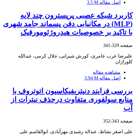
اصل مقاله
3.5 M
کاربرد شبکه عصبی پرپسترون چند لایه
(‏MLP‏) در مکانیابی دفن پسماند جامد شهری
با تاکید بر خصوصیات هیدروژئومورفیک‏
صفحه
329-341
علیرضا عرب عامری، کورش شیرانی، جلال کرمی، عبدالله
کلوراژان
مشاهده مقاله
اصل مقاله
3.94 M
بررسی فرایند دنیتریفیکاسیون اتوتروف با
منابع سولفوری متفاوت درحذف نیترات از
آب
صفحه
343-352
علی اصغر نشاط، عبداله رشیدی مهرآبادی، ابوالقاسم علی