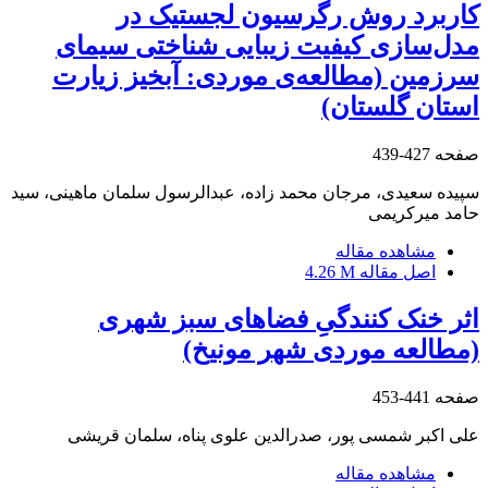
کاربرد روش رگرسیون لجستیک در
مدل‌سازی کیفیت زیبایی شناختی سیمای
سرزمین (مطالعه‌ی موردی: آبخیز زیارت
استان گلستان)
صفحه
427-439
سپیده سعیدی، مرجان محمد زاده، عبدالرسول سلمان ماهینی، سید
حامد میرکریمی
مشاهده مقاله
اصل مقاله
4.26 M
اثر خنک کنندگیِ فضاهای سبز شهری
(مطالعه موردی شهر مونیخ)
صفحه
441-453
علی اکبر شمسی پور، صدرالدین علوی پناه، سلمان قریشی
مشاهده مقاله