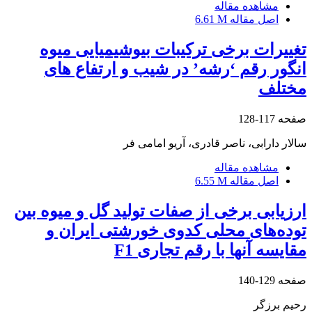
مشاهده مقاله
اصل مقاله
6.61 M
تغییرات برخی ترکیبات بیوشیمیایی میوه
انگور رقم ‘رشه’ در شیب و ارتفاع های
مختلف
صفحه
117-128
سالار دارابی، ناصر قادری، آریو امامی فر
مشاهده مقاله
اصل مقاله
6.55 M
ارزیابی برخی از صفات تولید گل و میوه بین
توده‌های محلی کدوی خورشتی ایران و
مقایسه آنها با رقم تجاری F1
صفحه
129-140
رحیم برزگر