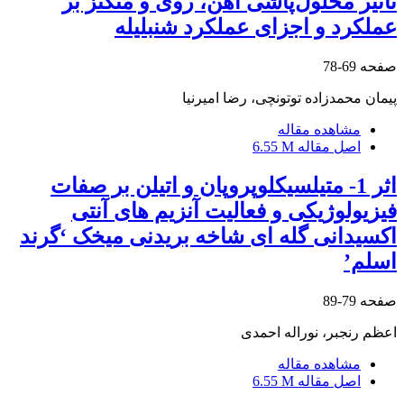
تأثیر محلول‌پاشی آهن، روی و منگنز بر
عملکرد و اجزای عملکرد شنبلیله
صفحه
69-78
پیمان محمدزاده توتونچی، رضا امیرنیا
مشاهده مقاله
اصل مقاله
6.55 M
اثر 1- متیلسیکلوپروپان و اتیلن بر صفات
فیزیولوژیکی و فعالیت آنزیم های آنتی
اکسیدانی گله ای شاخه بریدنی میخک ‘گرند
اسلم’
صفحه
79-89
اعظم رنجبر، نوراله احمدی
مشاهده مقاله
اصل مقاله
6.55 M